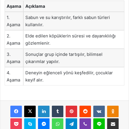
Aşama
Açıklama
1.
Sabun ve su karıştırılır, farklı sabun türleri
Aşama
kullanılır.
2.
Elde edilen köpüklerin süresi ve dayanıklılığı
Aşama
gözlemlenir.
3.
Sonuçlar grup içinde tartışılır, bilimsel
Aşama
çıkarımlar yapılır.
4.
Deneyin eğlenceli yönü keşfedilir, çocuklar
Aşama
keyif alır.
Facebook
X
LinkedIn
Tumblr
Pinterest
Reddit
VKontakte
Odnok
Pocket
Skype
Messenger
WhatsApp
Telegram
Viber
Line
E-Posta ile payla