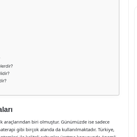
?
lerdir?
idir?
dir?
ları
ik araçlarından biri olmuştur. Günümüzde ise sadece
aterapi gibi birçok alanda da kullanılmaktadır. Türkiye,
öntemleri ile kaliteli sabunlar üretme konusunda önemli