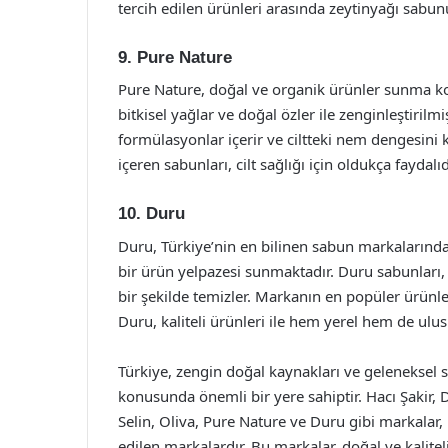
tercih edilen ürünleri arasında zeytinyağı sabu
9. Pure Nature
Pure Nature, doğal ve organik ürünler sunma ko
bitkisel yağlar ve doğal özler ile zenginleştirilm
formülasyonlar içerir ve ciltteki nem dengesini 
içeren sabunları, cilt sağlığı için oldukça faydalıd
10. Duru
Duru, Türkiye’nin en bilinen sabun markalarından
bir ürün yelpazesi sunmaktadır. Duru sabunları, çeş
bir şekilde temizler. Markanın en popüler ürünle
Duru, kaliteli ürünleri ile hem yerel hem de ulu
Türkiye, zengin doğal kaynakları ve geleneksel 
konusunda önemli bir yere sahiptir. Hacı Şakir,
Selin, Oliva, Pure Nature ve Duru gibi markalar,
edilen markalardır. Bu markalar, doğal ve kaliteli