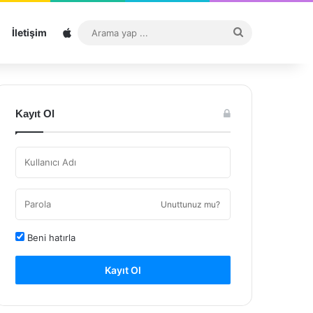
Sitemap
Arama
İletişim
yap
...
Kayıt Ol
Unuttunuz mu?
Beni hatırla
Kayıt Ol