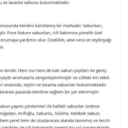
nu ve lavanta sabunu bulunmaktadır.
nusunda kendini kanıtlamış bir markadır. Sabunları,
iştir. Pure Nature sabunları, cilt bakımına yönelik özel
korumaya yardımcı olur. Özellikle, aloe vera ve zeytinyağı
ır.
 biridir. Hem sıvı hem de katı sabun çeşitleri ile geniş
itli aromalarla zenginleştirilmiştir ve ciltteki kiri etkili
ri arasında, zeytin ve lavanta sabunları bulunmaktadır.
slararası pazarda kendine sağlam bir yer edinmiştir.
sabun yapım yöntemleri ile kaliteli sabunlar üretme
 Doğadan, Arifoğlu, Sabunlu, Gülsha, Kelebek Sabun,
 hem yerel hem de uluslararası alanda tanınmış ve tercih
 içerikleri ile cilt bakımında önemli bir rol oynamaktadır.