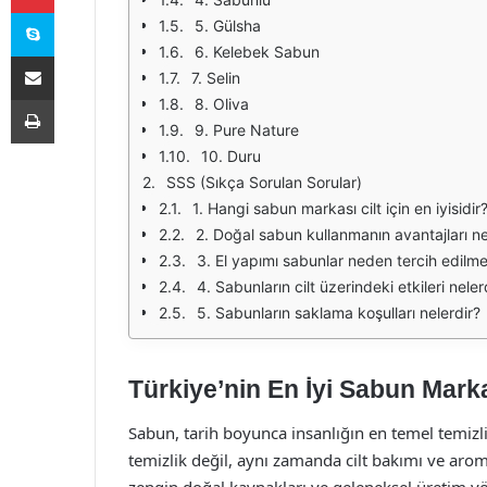
Skype
5. Gülsha
6. Kelebek Sabun
E-Posta ile paylaş
7. Selin
Yazdır
8. Oliva
9. Pure Nature
10. Duru
SSS (Sıkça Sorulan Sorular)
1. Hangi sabun markası cilt için en iyisidir
2. Doğal sabun kullanmanın avantajları ne
3. El yapımı sabunlar neden tercih edilmel
4. Sabunların cilt üzerindeki etkileri neler
5. Sabunların saklama koşulları nelerdir?
Türkiye’nin En İyi Sabun Marka
Sabun, tarih boyunca insanlığın en temel temizl
temizlik değil, aynı zamanda cilt bakımı ve arom
zengin doğal kaynakları ve geleneksel üretim y