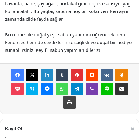
Lavanta, nane, çay ağacı, portakal gibi birçok esansiyel yağ
kullanılabilir. Bu yağlar, sabuna hoş bir koku verirken aynı
zamanda cilde fayda sağlar.
Bu rehber ile doğal yeşil sabun yapımını öğrenerek hem
kendinize hem de sevdiklerinize sağlıklı ve doğal bir hediye
sunabilirsiniz. Keyifli sabun yapımları dileriz!
Facebook
X
LinkedIn
Tumblr
Pinterest
Reddit
VKontakte
Odnok
Pocket
Skype
Messenger
WhatsApp
Telegram
Viber
Line
E-Posta ile payla
Yazdır
Kayıt Ol