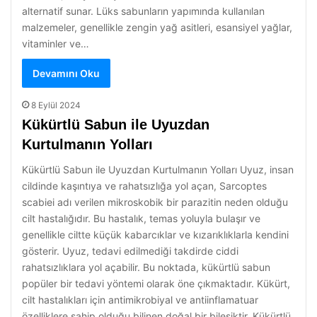
alternatif sunar. Lüks sabunların yapımında kullanılan
malzemeler, genellikle zengin yağ asitleri, esansiyel yağlar,
vitaminler ve…
Devamını Oku
8 Eylül 2024
Kükürtlü Sabun ile Uyuzdan
Kurtulmanın Yolları
Kükürtlü Sabun ile Uyuzdan Kurtulmanın Yolları Uyuz, insan
cildinde kaşıntıya ve rahatsızlığa yol açan, Sarcoptes
scabiei adı verilen mikroskobik bir parazitin neden olduğu
cilt hastalığıdır. Bu hastalık, temas yoluyla bulaşır ve
genellikle ciltte küçük kabarcıklar ve kızarıklıklarla kendini
gösterir. Uyuz, tedavi edilmediği takdirde ciddi
rahatsızlıklara yol açabilir. Bu noktada, kükürtlü sabun
popüler bir tedavi yöntemi olarak öne çıkmaktadır. Kükürt,
cilt hastalıkları için antimikrobiyal ve antiinflamatuar
özelliklere sahip olduğu bilinen doğal bir bileşiktir. Kükürtlü