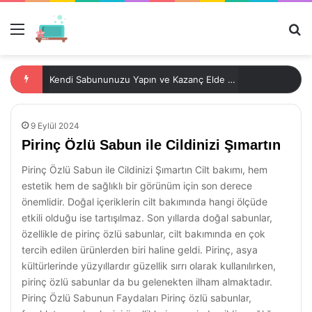
Menü
Ar
Kendi Sabununuzu Yapın ve Kazanç Elde Edin!
9 Eylül 2024
Pirinç Özlü Sabun ile Cildinizi Şımartın
Pirinç Özlü Sabun ile Cildinizi Şımartın Cilt bakımı, hem
estetik hem de sağlıklı bir görünüm için son derece
önemlidir. Doğal içeriklerin cilt bakımında hangi ölçüde
etkili olduğu ise tartışılmaz. Son yıllarda doğal sabunlar,
özellikle de pirinç özlü sabunlar, cilt bakımında en çok
tercih edilen ürünlerden biri haline geldi. Pirinç, asya
kültürlerinde yüzyıllardır güzellik sırrı olarak kullanılırken,
pirinç özlü sabunlar da bu gelenekten ilham almaktadır.
Pirinç Özlü Sabunun Faydaları Pirinç özlü sabunlar,