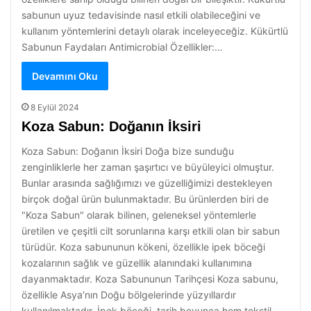
sabunun uyuz tedavisinde nasıl etkili olabileceğini ve
kullanım yöntemlerini detaylı olarak inceleyeceğiz. Kükürtlü
Sabunun Faydaları Antimicrobial Özellikler:…
Devamını Oku
8 Eylül 2024
Koza Sabun: Doğanın İksiri
Koza Sabun: Doğanın İksiri Doğa bize sunduğu
zenginliklerle her zaman şaşırtıcı ve büyüleyici olmuştur.
Bunlar arasında sağlığımızı ve güzelliğimizi destekleyen
birçok doğal ürün bulunmaktadır. Bu ürünlerden biri de
"Koza Sabun" olarak bilinen, geleneksel yöntemlerle
üretilen ve çeşitli cilt sorunlarına karşı etkili olan bir sabun
türüdür. Koza sabununun kökeni, özellikle ipek böceği
kozalarının sağlık ve güzellik alanındaki kullanımına
dayanmaktadır. Koza Sabununun Tarihçesi Koza sabunu,
özellikle Asya’nın Doğu bölgelerinde yüzyıllardır
kullanılmaktadır. İpek böceği, tarih boyunca hem tekstil