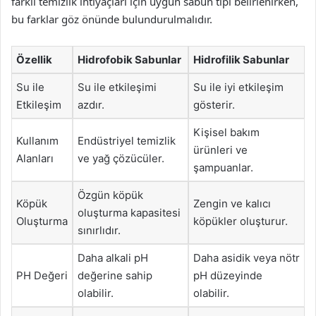
farklı temizlik ihtiyaçları için uygun sabun tipi belirlenirken,
bu farklar göz önünde bulundurulmalıdır.
Özellik
Hidrofobik Sabunlar
Hidrofilik Sabunlar
Su ile
Su ile etkileşimi
Su ile iyi etkileşim
Etkileşim
azdır.
gösterir.
Kişisel bakım
Kullanım
Endüstriyel temizlik
ürünleri ve
Alanları
ve yağ çözücüler.
şampuanlar.
Özgün köpük
Köpük
Zengin ve kalıcı
oluşturma kapasitesi
Oluşturma
köpükler oluşturur.
sınırlıdır.
Daha alkali pH
Daha asidik veya nötr
PH Değeri
değerine sahip
pH düzeyinde
olabilir.
olabilir.