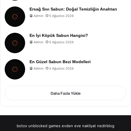
Ersağ Sıvı Sabun: Doğal Temizliğin Anahtarı
Admin
5 Ağustos 2026
En İyi Köpük Sabun Hangisi?
Admin
5 Ağustos 2026
En Güzel Sabun Bezi Modelleri
Admin
4 Ağustos 2026
Daha Fazla Yükle
botox
unblocked games
evden eve nakliyat
nedirblog