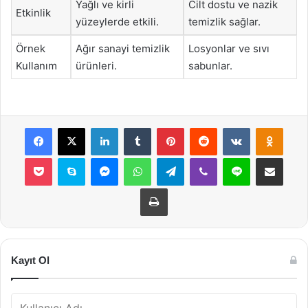
Yağlı ve kirli
Cilt dostu ve nazik
Etkinlik
yüzeylerde etkili.
temizlik sağlar.
Örnek
Ağır sanayi temizlik
Losyonlar ve sıvı
Kullanım
ürünleri.
sabunlar.
Facebook
X
LinkedIn
Tumblr
Pinterest
Reddit
VKontakte
Odnok
Pocket
Skype
Messenger
WhatsApp
Telegram
Viber
Line
E-Posta ile payla
Yazdır
Kayıt Ol