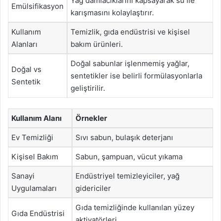
Yağ damlacıklarını kapsayarak su ile
Emülsifikasyon
karışmasını kolaylaştırır.
Kullanım
Temizlik, gıda endüstrisi ve kişisel
Alanları
bakım ürünleri.
Doğal sabunlar işlenmemiş yağlar,
Doğal vs
sentetikler ise belirli formülasyonlarla
Sentetik
geliştirilir.
Kullanım Alanı
Örnekler
Ev Temizliği
Sıvı sabun, bulaşık deterjanı
Kişisel Bakım
Sabun, şampuan, vücut yıkama
Sanayi
Endüstriyel temizleyiciler, yağ
Uygulamaları
gidericiler
Gıda temizliğinde kullanılan yüzey
Gıda Endüstrisi
aktivatörleri