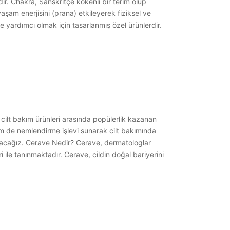
dir. Chakra, Sanskritçe kökenli bir terim olup
şam enerjisini (prana) etkileyerek fiziksel ve
 yardımcı olmak için tasarlanmış özel ürünlerdir.
, cilt bakım ürünleri arasında popülerlik kazanan
hem de nemlendirme işlevi sunarak cilt bakımında
uracağız. Cerave Nedir? Cerave, dermatologlar
i ile tanınmaktadır. Cerave, cildin doğal bariyerini