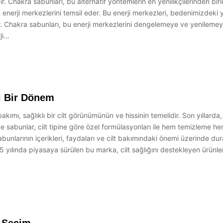
. Chakra sabunları, bu alternatif yöntemlerin en yenilikçilerinden biri
erji merkezlerini temsil eder. Bu enerji merkezleri, bedenimizdeki ya
r. Chakra sabunları, bu enerji merkezlerini dengelemeye ve yenilemeye
ji…
i Bir Dönem
ımı, sağlıklı bir cilt görünümünün ve hissinin temelidir. Son yıllarda
ave sabunlar, cilt tipine göre özel formülasyonları ile hem temizleme 
bunlarının içerikleri, faydaları ve cilt bakımındaki önemi üzerinde d
05 yılında piyasaya sürülen bu marka, cilt sağlığını destekleyen ürünler