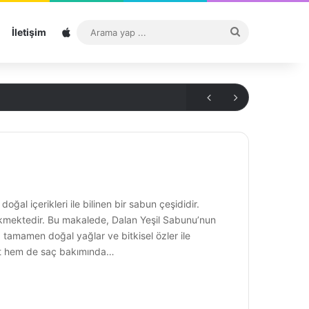
Sitemap
Arama
İletişim
yap
...
ğal içerikleri ile bilinen bir sabun çeşididir.
 çekmektedir. Bu makalede, Dalan Yeşil Sabunu’nun
nu, tamamen doğal yağlar ve bitkisel özler ile
 cilt hem de saç bakımında…