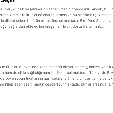
l Seçim
ünleri, günlük yaşamımızın vazgeçilmez bir parçasıdır. Ancak, bu ürün
rganik temizlik ürünlerine olan ilgi artmış ve bu alanda birçok mark
i ile dikkat çeken bir ürün olarak öne çıkmaktadır. Bim Duru Sabun Ne
ğal yağlardan elde edilen bileşenleri ile cilt dostu bir temizlik…
 ürünleri dünyasında kendine özgü bir yer edinmiş, kalitesi ve cilt do
akta hem de cilde sağladığı nem ile dikkat çekmektedir. Türkiye’de BİM
İM’de Dove sabun fiyatlarının nasıl şekillendiğine, ürün çeşitlerine ve t
açlara hitap eden çeşitli sabun çeşitleri sunmaktadır. Bunlar arasında: 