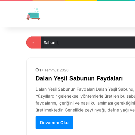
=
Sabun Köpüğü Olmak Deyimi Nedir?
17 Temmuz 2026
Dalan Yeşil Sabunun Faydaları
Dalan Yeşil Sabunun Faydaları Dalan Yeşil Sabunu, Tü
Yüzyıllardır geleneksel yöntemlerle üretilen bu sa
faydalarını, içeriğini ve nasıl kullanılması gerektiğ
üretilmektedir. Genellikle zeytinyağı, defne yağı v
Devamını Oku