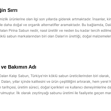
in Sırrı
zlik ürünlerine olan ilgi son yıllarda giderek artmaktadır. İnsanlar, ki
le daha doğal ve organik alternatifler aramaktadır. Bu bağlamda, Dal
alan Pirina Sabun nedir, nasıl üretilir ve neden bu kadar tercih edilmek
klü sabun markalarından biri olan Dalan’ın ürettiği, doğal malzemeler
 ve Bakımın Adı
alan Kalıp Sabun, Türkiye’nin köklü sabun üreticilerinden biri olarak
Dalan, yıllar içinde kalitesini ve ürün çeşitliliğini artırarak, hem yer
arihçesi, üretim süreci, doğal içerikleri ve kullanıcı deneyimlerine dai
rulmuştur. İlk olarak zeytinyağı sabunu üretimi ile faaliyete geçen ma