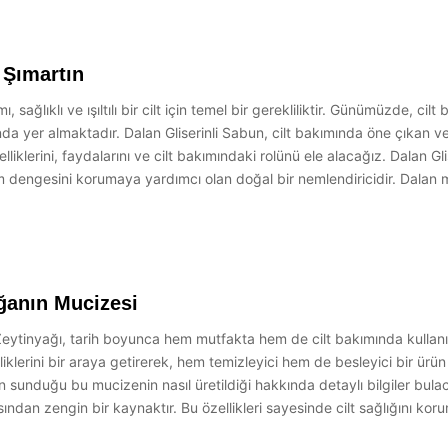
i Şımartın
, sağlıklı ve ışıltılı bir cilt için temel bir gerekliliktir. Günümüzde, cilt
da yer almaktadır. Dalan Gliserinli Sabun, cilt bakımında öne çıkan ve k
liklerini, faydalarını ve cilt bakımındaki rolünü ele alacağız. Dalan Gl
nem dengesini korumaya yardımcı olan doğal bir nemlendiricidir. Dalan ma
ğanın Mucizesi
ytinyağı, tarih boyunca hem mutfakta hem de cilt bakımında kullanıla
liklerini bir araya getirerek, hem temizleyici hem de besleyici bir ür
ın sunduğu bu mucizenin nasıl üretildiği hakkında detaylı bilgiler bula
çısından zengin bir kaynaktır. Bu özellikleri sayesinde cilt sağlığını ko