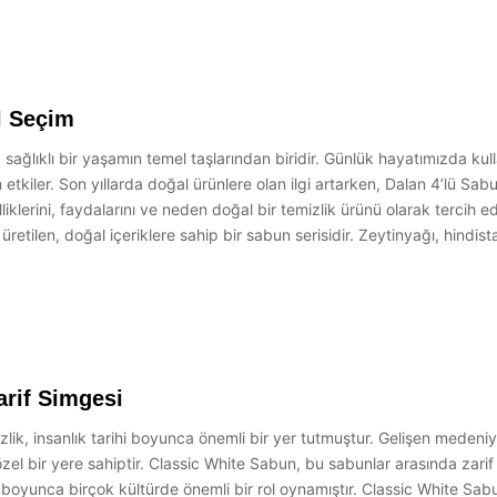
l Seçim
ağlıklı bir yaşamın temel taşlarından biridir. Günlük hayatımızda kulla
tkiler. Son yıllarda doğal ürünlere olan ilgi artarken, Dalan 4’lü Sabu
klerini, faydalarını ve neden doğal bir temizlik ürünü olarak tercih e
etilen, doğal içeriklere sahip bir sabun serisidir. Zeytinyağı, hindista
arif Simgesi
ik, insanlık tarihi boyunca önemli bir yer tutmuştur. Gelişen medeniyetl
zel bir yere sahiptir. Classic White Sabun, bu sabunlar arasında zari
h boyunca birçok kültürde önemli bir rol oynamıştır. Classic White Sab