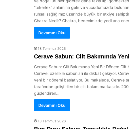
ve doğal ürünler giderek daha fazla ilgi görmektedir
“tekerlek” anlamına gelir ve vücudumuzda bulunan en
ruhsal sağlığımız üzerinde büyük bir etkiye sahipti
Chakra Nedir? Chakra, bedenimizde yedi ana ener
Devamını Oku
13 Temmuz 2026
Cerave Sabun: Cilt Bakımında Yen
Cerave Sabun: Cilt Bakımında Yeni Bir Dönem Cilt bak
Cerave, özellikle sabunları ile dikkat çekiyor. Cer
yeni bir dönemi başlatıyor. Bu makalede, Cerave sa
tarafından geliştirilen bir cilt bakım markasıdır. 20
güçlendiren…
Devamını Oku
13 Temmuz 2026