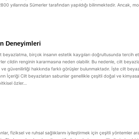
00 yıllarında Sümerler tarafından yapıldığı bilinmektedir. Ancak, mo
ın Deneyimleri
 beyazlatma, birçok insanın estetik kaygıları doğrultusunda tercih etti
er cildin renginin kararmasına neden olabilir. Bu nedenle, cilt beyazlat
i ve güvenilirliği hakkında farklı görüşler bulunmaktadır. İşte cilt be
arın İçeriği Cilt beyazlatan sabunlar genellikle çeşitli doğal ve kimyasa
bitkisel özler…
r, fiziksel ve ruhsal sağlıklarını iyileştirmek için çeşitli yöntemler 