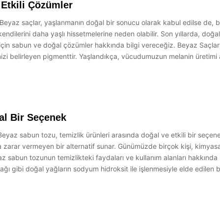
 Etkili Çözümler
eyaz saçlar, yaşlanmanın doğal bir sonucu olarak kabul edilse de, birço
endilerini daha yaşlı hissetmelerine neden olabilir. Son yıllarda, doğal
 için sabun ve doğal çözümler hakkında bilgi vereceğiz. Beyaz Saçlar
mizi belirleyen pigmenttir. Yaşlandıkça, vücudumuzun melanin üretimi
al Bir Seçenek
az sabun tozu, temizlik ürünleri arasında doğal ve etkili bir seçenek
arar vermeyen bir alternatif sunar. Günümüzde birçok kişi, kimyasal
beyaz sabun tozunun temizlikteki faydaları ve kullanım alanları hakkı
ağı gibi doğal yağların sodyum hidroksit ile işlenmesiyle elde edilen b