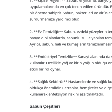
1. **Kişisel Hijyen:** Sabun, el yıkama, banyo y
uygulamalarında en çok tercih edilen üründür. El
bir öneme sahiptir. Sabun, bakterileri ve virüsleri
sürdürmemize yardımcı olur.
2. **Ev Temizliği:** Sabun, evdeki yüzeylerin t
banyo gibi alanlarda, sabunlu su ile yapılan temi
Ayrıca, sabun, halı ve kumaşların temizlenmesinde
3. **Endüstriyel Temizlik:** Sanayi alanında d
kullanılır. Özellikle yağ ve kirin yoğun olduğu 
etkili bir rol oynar.
4. **Sağlık Sektörü:** Hastanelerde ve sağlık k
oldukça önemlidir. Cerrahlar, hemşireler ve diğer
kullanarak enfeksiyon riskini azaltmaktadır.
Sabun Çeşitleri