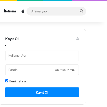
Sitemap
Arama
İletişim
yap
...
Kayıt Ol
Unuttunuz mu?
Beni hatırla
Kayıt Ol