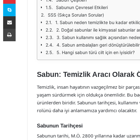
Skype
Sabunun Çevresel Etkileri
SSS (Sıkça Sorulan Sorular)
E-Posta ile paylaş
1. Sabun neden temizlikte bu kadar etkilid
Yazdır
2. Doğal sabunlar ile kimyasal sabunlar a
3. Sabun kullanımı sağlık açısından nede
4. Sabun ambalajları geri dönüştürülebilir
5. Hangi sabun türü cilt için en iyisidir?
Sabun: Temizlik Aracı Olarak
Temizlik, insan hayatının vazgeçilmez bir parças
yaşam sürdürmek için oldukça önemlidir. Bu bağ
ürünlerden biridir. Sabunun tarihçesi, kullanımı
rolünü daha iyi anlamamıza yardımcı olacaktır.
Sabunun Tarihçesi
Sabunun tarihi, M.Ö. 2800 yıllarına kadar uzanma