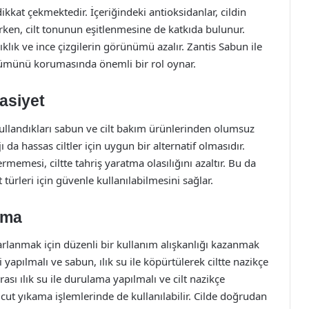
dikkat çekmektedir. İçeriğindeki antioksidanlar, cildin
rken, cilt tonunun eşitlenmesine de katkıda bulunur.
ışıklık ve ince çizgilerin görünümü azalır. Zantis Sabun ile
rünümünü korumasında önemli bir rol oynar.
sasiyet
ar, kullandıkları sabun ve cilt bakım ürünlerinden olumsuz
ı da hassas ciltler için uygun bir alternatif olmasıdır.
memesi, ciltte tahriş yaratma olasılığını azaltır. Bu da
ürleri için güvenle kullanılabilmesini sağlar.
ama
rlanmak için düzenli bir kullanım alışkanlığı kazanmak
yapılmalı ve sabun, ılık su ile köpürtülerek ciltte nazikçe
sı ılık su ile durulama yapılmalı ve cilt nazikçe
cut yıkama işlemlerinde de kullanılabilir. Cilde doğrudan