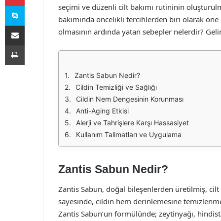
Skype
seçimi ve düzenli cilt bakımı rutininin oluşturul
bakımında öncelikli tercihlerden biri olarak öne
E-Posta ile paylaş
olmasının ardında yatan sebepler nelerdir? Gelin
Yazdır
Zantis Sabun Nedir?
Cildin Temizliği ve Sağlığı
Cildin Nem Dengesinin Korunması
Anti-Aging Etkisi
Alerji ve Tahrişlere Karşı Hassasiyet
Kullanım Talimatları ve Uygulama
Zantis Sabun Nedir?
Zantis Sabun, doğal bileşenlerden üretilmiş, cilt
sayesinde, cildin hem derinlemesine temizlenmes
Zantis Sabun’un formülünde; zeytinyağı, hindistan