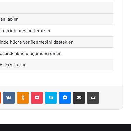
nılabilir.
di derinlemesine temizler.
sinde hücre yenilenmesini destekler.
 açarak akne oluşumunu önler.
e karşı korur.
st
Reddit
VKontakte
Odnoklassniki
Pocket
Skype
Messenger
E-Posta ile paylaş
Yazdır