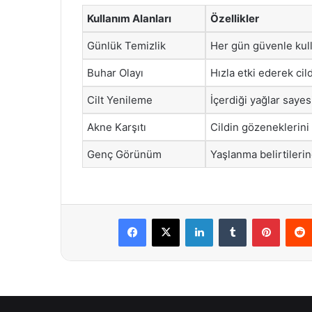
Kullanım Alanları
Özellikler
Günlük Temizlik
Her gün güvenle kulla
Buhar Olayı
Hızla etki ederek cil
Cilt Yenileme
İçerdiği yağlar saye
Akne Karşıtı
Cildin gözeneklerini
Genç Görünüm
Yaşlanma belirtilerin
Facebook
X
LinkedIn
Tumblr
Pintere