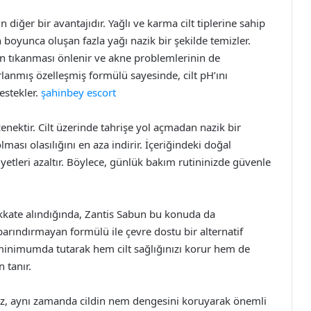
iğer bir avantajıdır. Yağlı ve karma cilt tiplerine sahip
 boyunca oluşan fazla yağı nazik bir şekilde temizler.
rin tıkanması önlenir ve akne problemlerinin de
sarlanmış özelleşmiş formülü sayesinde, cilt pH’ını
estekler.
şahinbey escort
çenektir. Cilt üzerinde tahrişe yol açmadan nazik bir
ması olasılığını en aza indirir. İçeriğindeki doğal
siyetleri azaltır. Böylece, günlük bakım rutininizde güvenle
ikkate alındığında, Zantis Sabun bu konuda da
barındırmayan formülü ile çevre dostu bir alternatif
 minimumda tutarak hem cilt sağlığınızı korur hem de
tanır.
az, aynı zamanda cildin nem dengesini koruyarak önemli