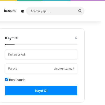
Sitemap
Arama
İletişim
yap
...
Kayıt Ol
Unuttunuz mu?
Beni hatırla
Kayıt Ol