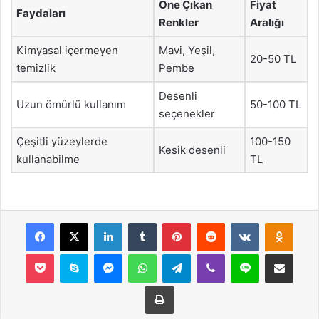
Öne Çıkan
Fiyat
Faydaları
Renkler
Aralığı
Kimyasal içermeyen
Mavi, Yeşil,
20-50 TL
temizlik
Pembe
Desenli
Uzun ömürlü kullanım
50-100 TL
seçenekler
Çeşitli yüzeylerde
100-150
Kesik desenli
kullanabilme
TL
Facebook
X
LinkedIn
Tumblr
Pinterest
Reddit
VKontakte
Odnok
Pocket
Skype
Messenger
WhatsApp
Telegram
Viber
Line
E-Posta ile payla
Yazdır