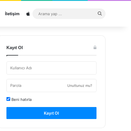
Sitemap
Arama
İletişim
yap
...
Kayıt Ol
Unuttunuz mu?
Beni hatırla
Kayıt Ol