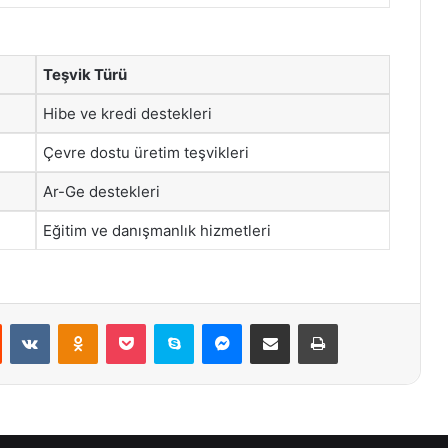
Teşvik Türü
Hibe ve kredi destekleri
Çevre dostu üretim teşvikleri
Ar-Ge destekleri
Eğitim ve danışmanlık hizmetleri
st
Reddit
VKontakte
Odnoklassniki
Pocket
Skype
Messenger
E-Posta ile paylaş
Yazdır