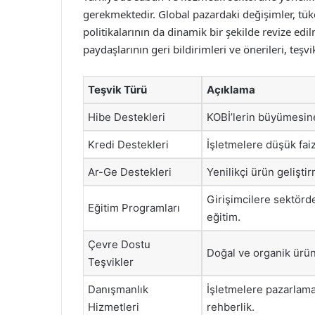
gerekmektedir. Global pazardaki değişimler, tüketi
politikalarının da dinamik bir şekilde revize edi
paydaşlarının geri bildirimleri ve önerileri, teş
Teşvik Türü
Açıklama
Hibe Destekleri
KOBİ’lerin büyümesine
Kredi Destekleri
İşletmelere düşük fai
Ar-Ge Destekleri
Yenilikçi ürün gelişti
Girişimcilere sektörde
Eğitim Programları
eğitim.
Çevre Dostu
Doğal ve organik ürün
Teşvikler
Danışmanlık
İşletmelere pazarlama 
Hizmetleri
rehberlik.