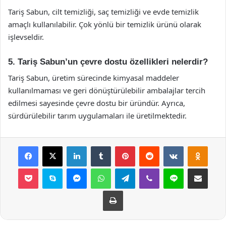
Tariş Sabun, cilt temizliği, saç temizliği ve evde temizlik
amaçlı kullanılabilir. Çok yönlü bir temizlik ürünü olarak
işlevseldir.
5. Tariş Sabun’un çevre dostu özellikleri nelerdir?
Tariş Sabun, üretim sürecinde kimyasal maddeler
kullanılmaması ve geri dönüştürülebilir ambalajlar tercih
edilmesi sayesinde çevre dostu bir üründür. Ayrıca,
sürdürülebilir tarım uygulamaları ile üretilmektedir.
Facebook
X
LinkedIn
Tumblr
Pinterest
Reddit
VKontakte
Odnok
Pocket
Skype
Messenger
WhatsApp
Telegram
Viber
Line
E-Posta ile payla
Yazdır