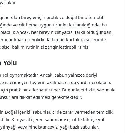
acaktır.
arı olan bireyler için pratik ve doğal bir alternatif
inde ve cilt tipine uygun ürünler kullanıldığında, bu
bilir. Ancak, her bireyin cilt yapısı farklı olduğundan,
temi bulmak önemlidir. Kıllardan kurtulma sürecinde
isel bakım rutininizi zenginleştirebilirsiniz.
n Yolu
r rol oynamaktadır. Ancak, sabun yalnızca deriyi
e istenmeyen tüylerin azalmasına da yardımcı olabilir.
in pratik bir alternatif sunar. Bununla birlikte, sabun ile
 unsurlara dikkat edilmesi gerekmektedir.
r. Doğal içerikli sabunlar, cilde zarar vermeden temizlik
ilir. Kimyasal içeren sabunlar ise, ciltte tahrişe yol
eytinyağı veya hindistancevizi yağı bazlı sabunlar,