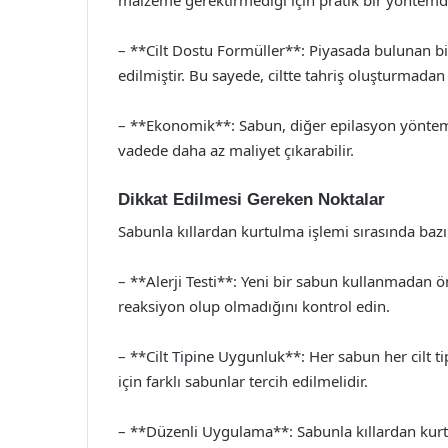
– **Cilt Dostu Formüller**: Piyasada bulunan bir
edilmiştir. Bu sayede, ciltte tahriş oluşturmad
– **Ekonomik**: Sabun, diğer epilasyon yönteml
vadede daha az maliyet çıkarabilir.
Dikkat Edilmesi Gereken Noktalar
Sabunla kıllardan kurtulma işlemi sırasında baz
– **Alerji Testi**: Yeni bir sabun kullanmadan ön
reaksiyon olup olmadığını kontrol edin.
– **Cilt Tipine Uygunluk**: Her sabun her cilt tip
için farklı sabunlar tercih edilmelidir.
– **Düzenli Uygulama**: Sabunla kıllardan kurtul