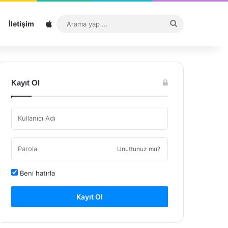
Sitemap
Arama
İletişim
yap
...
Kayıt Ol
Unuttunuz mu?
Beni hatırla
Kayıt Ol