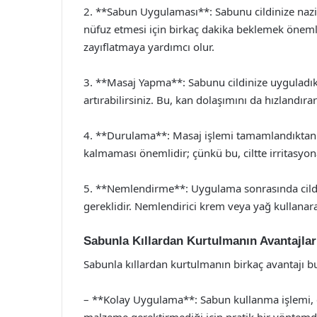
2. **Sabun Uygulaması**: Sabunu cildinize nazik
nüfuz etmesi için birkaç dakika beklemek önemli
zayıflatmaya yardımcı olur.
3. **Masaj Yapma**: Sabunu cildinize uyguladı
artırabilirsiniz. Bu, kan dolaşımını da hızlandıra
4. **Durulama**: Masaj işlemi tamamlandıktan son
kalmaması önemlidir; çünkü bu, ciltte irritasyona
5. **Nemlendirme**: Uygulama sonrasında cildin
gereklidir. Nemlendirici krem veya yağ kullanarak
Sabunla Kıllardan Kurtulmanın Avantajlar
Sabunla kıllardan kurtulmanın birkaç avantajı 
– **Kolay Uygulama**: Sabun kullanma işlemi, ev
malzeme gerektirmediği için pratik bir yöntemdi