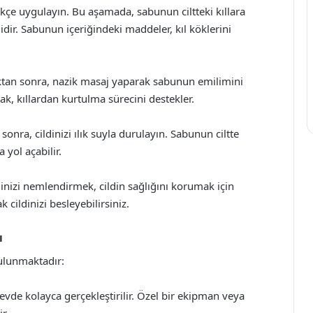
çe uygulayın. Bu aşamada, sabunun ciltteki kıllara
dir. Sabunun içeriğindeki maddeler, kıl köklerini
ktan sonra, nazik masaj yaparak sabunun emilimini
rak, kıllardan kurtulma sürecini destekler.
ra, cildinizi ılık suyla durulayın. Sabunun ciltte
 yol açabilir.
izi nemlendirmek, cildin sağlığını korumak için
 cildinizi besleyebilirsiniz.
ı
bulunmaktadır:
de kolayca gerçekleştirilir. Özel bir ekipman veya
r.