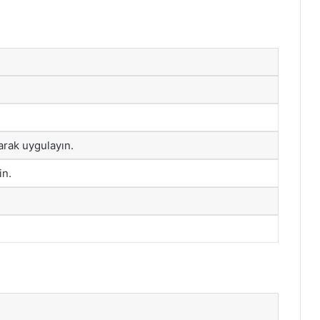
arak uygulayın.
in.
.