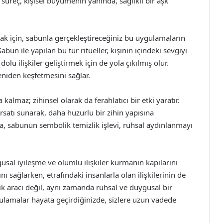
u süreç, kişisel büyümenin yanında, sağlıklı bir aşk
mak için, sabunla gerçekleştireceğiniz bu uygulamaların
n ile yapılan bu tür ritüeller, kişinin içindeki sevgiyi
lu ilişkiler geliştirmek için de yola çıkılmış olur.
eniden keşfetmesini sağlar.
lmaz; zihinsel olarak da ferahlatıcı bir etki yaratır.
rsatı sunarak, daha huzurlu bir zihin yapısına
a, sabunun sembolik temizlik işlevi, ruhsal aydınlanmayı
sal iyileşme ve olumlu ilişkiler kurmanın kapılarını
nı sağlarken, etrafındaki insanlarla olan ilişkilerinin de
izlik aracı değil, aynı zamanda ruhsal ve duygusal bir
gulamalar hayata geçirdiğinizde, sizlere uzun vadede