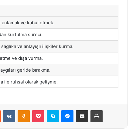
i anlamak ve kabul etmek.
dan kurtulma süreci.
sağlıklı ve anlayışlı ilişkiler kurma.
fetme ve dışa vurma.
aygıları geride bırakma.
a ile ruhsal olarak gelişme.
st
Reddit
VKontakte
Odnoklassniki
Pocket
Skype
Messenger
E-Posta ile paylaş
Yazdır