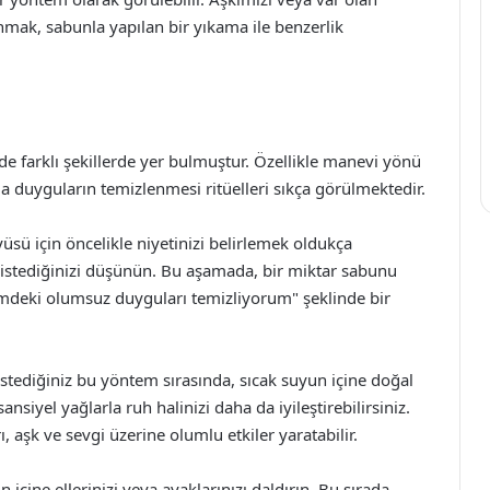
nmak, sabunla yapılan bir yıkama ile benzerlik
e farklı şekillerde yer bulmuştur. Özellikle manevi yönü
a duyguların temizlenmesi ritüelleri sıkça görülmektedir.
yüsü için öncelikle niyetinizi belirlemek oldukça
istediğinizi düşünün. Bu aşamada, bir miktar sabunu
imdeki olumsuz duyguları temizliyorum" şeklinde bir
stediğiniz bu yöntem sırasında, sıcak suyun içine doğal
nsiyel yağlarla ruh halinizi daha da iyileştirebilirsiniz.
 aşk ve sevgi üzerine olumlu etkiler yaratabilir.
 içine ellerinizi veya ayaklarınızı daldırın. Bu sırada,