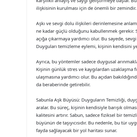
karşılıklı anlayış ve saygı geliştirmeye başlar. B
ilişkisinin kurulması için de önemli bir zemindir.
Aşkı ve sevgi dolu ilişkileri derinlemesine anla
ne kadar güçlü olduğunu kabullenmek gerekir. Sabu
açığa çıkarmaya yardımcı olur. Bu sayede, sevgi do
Duyguları temizleme eylemi, kişinin kendisini y
Ayrıca, bu yöntemler sadece duygusal arınmakla ka
Kişinin günlük stres ve kaygılardan uzaklaşma fı
ulaşmasına yardımcı olur. Bu açıdan bakıldığınd
da beraberinde getirebilir.
Sabunla Aşk Büyüsü: Duyguların Temizliği, duygu
aralar. Bu süreç, kişinin kendisiyle barışık olması
kalitesini artırır. Sabun, sadece fiziksel bir tem
büyünün de taşıyıcısıdır. Bu nedenle, bu tür uy
fayda sağlayacak bir yol haritası sunar.