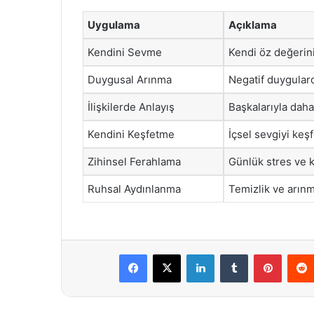
Uygulama
Açıklama
Kendini Sevme
Kendi öz değerin
Duygusal Arınma
Negatif duygular
İlişkilerde Anlayış
Başkalarıyla daha 
Kendini Keşfetme
İçsel sevgiyi keş
Zihinsel Ferahlama
Günlük stres ve k
Ruhsal Aydınlanma
Temizlik ve arınm
Facebook
X
LinkedIn
Tumblr
Pintere