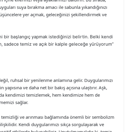
uyguları suya bırakma amacı ile sabunla yıkandığınızı
düşüncelere yer açmak, geleceğinizi şekillendirmek ve
i bir başlangıç yapmak istediğinizi belirtin. Belki kendi
m, sadece temiz ve açık bir kalple geleceğe yürüyorum”
eğil, ruhsal bir yenilenme anlamına gelir. Duygularımızı
n yapısına ve daha net bir bakış açısına ulaştırır. Aşk,
sında kendimizi temizlemek, hem kendimize hem de
memizi sağlar.
ın temizliği ve arınması bağlamında önemli bir sembolizm
ilişkilidir. Kendi duygularımızı sıkça sorgulayarak ve
itif etkilerde bulunabiliriz. Unutulmamalıdır ki, temiz