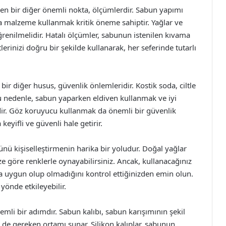
en bir diğer önemli nokta, ölçümlerdir. Sabun yapımı
 malzeme kullanmak kritik öneme sahiptir. Yağlar ve
ğrenilmelidir. Hatalı ölçümler, sabunun istenilen kıvama
tlerinizi doğru bir şekilde kullanarak, her seferinde tutarlı
ir diğer husus, güvenlik önlemleridir. Kostik soda, ciltle
 Bu nedenle, sabun yaparken eldiven kullanmak ve iyi
dir. Göz koruyucu kullanmak da önemli bir güvenlik
eyifli ve güvenli hale getirir.
ü kişiselleştirmenin harika bir yoludur. Doğal yağlar
ize göre renklerle oynayabilirsiniz. Ancak, kullanacağınız
 uygun olup olmadığını kontrol ettiğinizden emin olun.
yönde etkileyebilir.
li bir adımdır. Sabun kalıbı, sabun karışımının şekil
de gereken ortamı sunar. Silikon kalıplar, sabunun