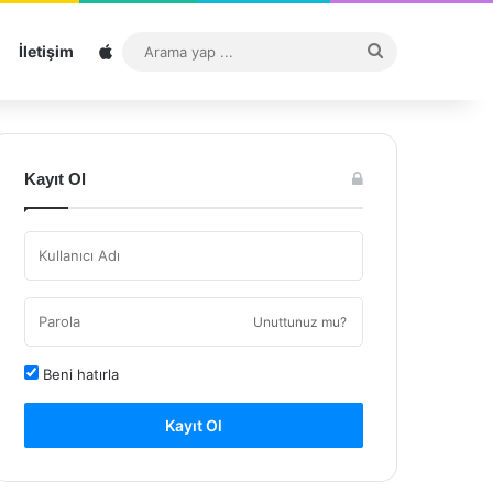
Sitemap
Arama
İletişim
yap
...
Kayıt Ol
Unuttunuz mu?
Beni hatırla
Kayıt Ol