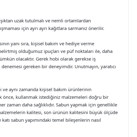
 Işıktan uzak tutulmalı ve nemli ortamlardan
pışmaması için ayrı ayrı kağıtlara sarmanız önerilir.
sının yanı sıra, kişisel bakım ve hediye verme
elirtmiş olduğumuz ipuçları ve püf noktaları ile, daha
ümkün olacaktır. Gerek hobi olarak gerekse iş
n denemesi gereken bir deneyimdir. Unutmayın, yaratıcı
obi ve aynı zamanda kişisel bakım ürünlerinin
lk önce, kullanmak istediğiniz malzemeleri doğru bir
 her zaman daha sağlıklıdır. Sabun yapmak için genellikle
u malzemelerin kalitesi, son ürünün kalitesini büyük ölçüde
e katı sabun yapımındaki temel bileşenlerin nasıl