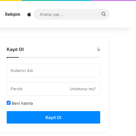
Sitemap
Arama
İletişim
yap
...
Kayıt Ol
Unuttunuz mu?
Beni hatırla
Kayıt Ol