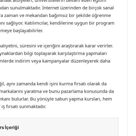
anaat atölyeleri, üniversitelerin devam eden eğitim
ndan sunulmaktadır. İnternet üzerinden de birçok sanal
ılara zaman ve mekandan bağımsız bir şekilde öğrenme
nı sağlıyor. Katılımcılar, kendilerine uygun bir program
meye başlayabilirler.
iyetini, süresini ve içeriğini araştırarak karar verirler.
kaynaklardan bilgi toplayarak karşılaştırma yapmaları
dönemlerde indirim veya kampanyalar düzenleyerek daha
il, aynı zamanda kendi işini kurma fırsatı olarak da
un markalarını yaratma ve bunu pazarlama konusunda da
e imkanı bulurlar. Bu yönüyle sabun yapma kursları, hem
 iş fırsatı sunmaktadır.
rs İçeriği