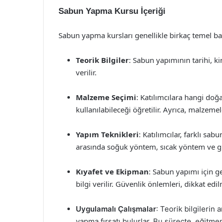
Sabun Yapma Kursu İçeriği
Sabun yapma kursları genellikle birkaç temel başl
Teorik Bilgiler
: Sabun yapımının tarihi, k
verilir.
Malzeme Seçimi
: Katılımcılara hangi doğ
kullanılabileceği öğretilir. Ayrıca, malzemele
Yapım Teknikleri
: Katılımcılar, farklı s
arasında soğuk yöntem, sıcak yöntem ve gl
Kıyafet ve Ekipman
: Sabun yapımı için 
bilgi verilir. Güvenlik önlemleri, dikkat edi
Uygulamalı Çalışmalar
: Teorik bilgilerin
yapma fırsatı bulurlar. Bu süreçte, eğitme