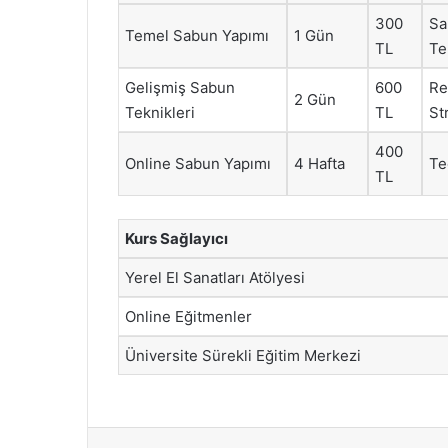
300
Sa
Temel Sabun Yapımı
1 Gün
TL
Te
Gelişmiş Sabun
600
Re
2 Gün
Teknikleri
TL
Str
400
Online Sabun Yapımı
4 Hafta
Te
TL
Kurs Sağlayıcı
Yerel El Sanatları Atölyesi
Online Eğitmenler
Üniversite Sürekli Eğitim Merkezi
Facebook
X
LinkedIn
Tumblr
Pintere