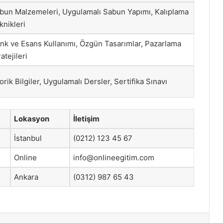
bun Malzemeleri, Uygulamalı Sabun Yapımı, Kalıplama
knikleri
nk ve Esans Kullanımı, Özgün Tasarımlar, Pazarlama
atejileri
orik Bilgiler, Uygulamalı Dersler, Sertifika Sınavı
Lokasyon
İletişim
İstanbul
(0212) 123 45 67
Online
info@onlineegitim.com
Ankara
(0312) 987 65 43
st
Reddit
VKontakte
Odnoklassniki
Pocket
Skype
Messenger
E-Posta ile paylaş
Yazdır