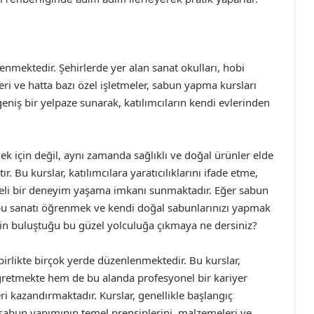
nmektedir. Şehirlerde yer alan sanat okulları, hobi
leri ve hatta bazı özel işletmeler, sabun yapma kursları
niş bir yelpaze sunarak, katılımcıların kendi evlerinden
 için değil, aynı zamanda sağlıklı ve doğal ürünler elde
r. Bu kurslar, katılımcılara yaratıcılıklarını ifade etme,
eli bir deneyim yaşama imkanı sunmaktadır. Eğer sabun
 bu sanatı öğrenmek ve kendi doğal sabunlarınızı yapmak
inin buluştuğu bu güzel yolculuğa çıkmaya ne dersiniz?
birlikte birçok yerde düzenlenmektedir. Bu kurslar,
ğretmekte hem de bu alanda profesyonel bir kariyer
eri kazandırmaktadır. Kurslar, genellikle başlangıç
, sabun yapımının temel prensiplerini, malzemeleri ve