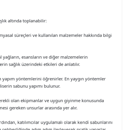
ık altında toplanabilir:
imyasal süreçleri ve kullanılan malzemeler hakkında bilgi
al yağların, esansların ve diğer malzemelerin
rin sağlık üzerindeki etkileri de anlatılır.
abun yapım yöntemlerini öğrenirler. En yaygın yöntemler
iserin sabunu yapımı bulunur.
gerekli olan ekipmanlar ve uygun giyinme konusunda
lmesi gereken unsurlar arasında yer alır.
 ardından, katılımcılar uygulamalı olarak kendi sabunlarını
n rehberliğinde adım adım ilerleyerek pratik yaparlar.