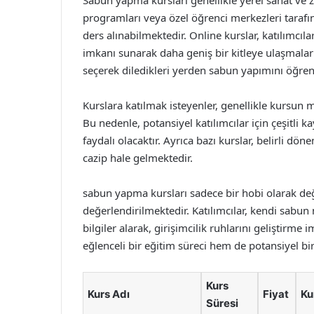
Sabun yapma kursları genellikle yerel sanat ve z
programları veya özel öğrenci merkezleri tarafı
ders alınabilmektedir. Online kurslar, katılımc
imkanı sunarak daha geniş bir kitleye ulaşmaları
seçerek diledikleri yerden sabun yapımını öğren
Kurslara katılmak isteyenler, genellikle kursun mal
Bu nedenle, potansiyel katılımcılar için çeşitli 
faydalı olacaktır. Ayrıca bazı kurslar, belirli 
cazip hale gelmektedir.
sabun yapma kursları sadece bir hobi olarak değ
değerlendirilmektedir. Katılımcılar, kendi sab
bilgiler alarak, girişimcilik ruhlarını geliştirm
eğlenceli bir eğitim süreci hem de potansiyel bir
Kurs
Kurs Adı
Fiyat
Ku
Süresi