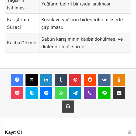
Yağların
Yağların belirli bir ısıda ısıtılması.
Isıtılması
Karıştırma
Kostik ve yağların birleştirilip mikserle
Süreci
çırpılması.
Sabun karışımının kalıba dökülmesi ve
Kalıba Dökme
dinlendirildiği süreç.
Facebook
X
LinkedIn
Tumblr
Pinterest
Reddit
VKontakte
Odnok
Pocket
Skype
Messenger
WhatsApp
Telegram
Viber
Line
E-Posta ile payla
Yazdır
Kayıt Ol