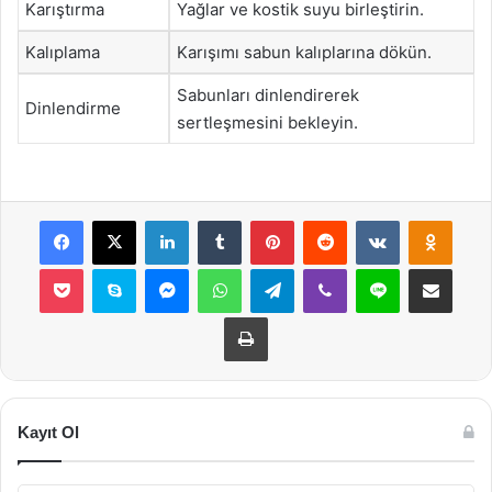
Karıştırma
Yağlar ve kostik suyu birleştirin.
Kalıplama
Karışımı sabun kalıplarına dökün.
Sabunları dinlendirerek
Dinlendirme
sertleşmesini bekleyin.
Facebook
X
LinkedIn
Tumblr
Pinterest
Reddit
VKontakte
Odnok
Pocket
Skype
Messenger
WhatsApp
Telegram
Viber
Line
E-Posta ile payla
Yazdır
Kayıt Ol