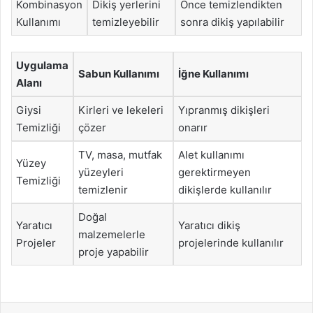
Kombinasyon
Dikiş yerlerini
Önce temizlendikten
Kullanımı
temizleyebilir
sonra dikiş yapılabilir
Uygulama
Sabun Kullanımı
İğne Kullanımı
Alanı
Giysi
Kirleri ve lekeleri
Yıpranmış dikişleri
Temizliği
çözer
onarır
TV, masa, mutfak
Alet kullanımı
Yüzey
yüzeyleri
gerektirmeyen
Temizliği
temizlenir
dikişlerde kullanılır
Doğal
Yaratıcı
Yaratıcı dikiş
malzemelerle
Projeler
projelerinde kullanılır
proje yapabilir