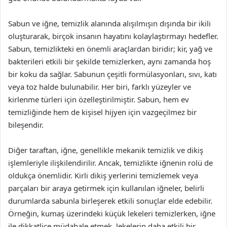
Sabun ve iğne, temizlik alanında alışılmışın dışında bir ikili
oluşturarak, birçok insanın hayatını kolaylaştırmayı hedefler.
Sabun, temizlikteki en önemli araçlardan biridir; kir, yağ ve
bakterileri etkili bir şekilde temizlerken, aynı zamanda hoş
bir koku da sağlar. Sabunun çeşitli formülasyonları, sıvı, katı
veya toz halde bulunabilir. Her biri, farklı yüzeyler ve
kirlenme türleri için özelleştirilmiştir. Sabun, hem ev
temizliğinde hem de kişisel hijyen için vazgeçilmez bir
bileşendir.
Diğer taraftan, iğne, genellikle mekanik temizlik ve dikiş
işlemleriyle ilişkilendirilir. Ancak, temizlikte iğnenin rolü de
oldukça önemlidir. Kirli dikiş yerlerini temizlemek veya
parçaları bir araya getirmek için kullanılan iğneler, belirli
durumlarda sabunla birleşerek etkili sonuçlar elde edebilir.
Örneğin, kumaş üzerindeki küçük lekeleri temizlerken, iğne
ile dikkatlice müdahale etmek, lekelerin daha etkili bir