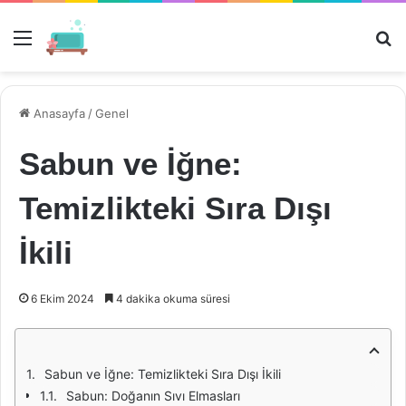
Menü
Ar
Anasayfa
/
Genel
Sabun ve İğne:
Temizlikteki Sıra Dışı
İkili
6 Ekim 2024
4 dakika okuma süresi
Sabun ve İğne: Temizlikteki Sıra Dışı İkili
Sabun: Doğanın Sıvı Elmasları