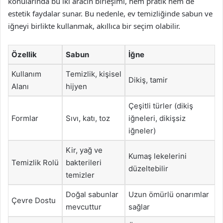
konularında bu iki aracın birleşimi, hem pratik hem de
estetik faydalar sunar. Bu nedenle, ev temizliğinde sabun ve
iğneyi birlikte kullanmak, akıllıca bir seçim olabilir.
Özellik
Sabun
İğne
Kullanım
Temizlik, kişisel
Dikiş, tamir
Alanı
hijyen
Çeşitli türler (dikiş
Formlar
Sıvı, katı, toz
iğneleri, dikişsiz
iğneler)
Kir, yağ ve
Kumaş lekelerini
Temizlik Rolü
bakterileri
düzeltebilir
temizler
Doğal sabunlar
Uzun ömürlü onarımlar
Çevre Dostu
mevcuttur
sağlar