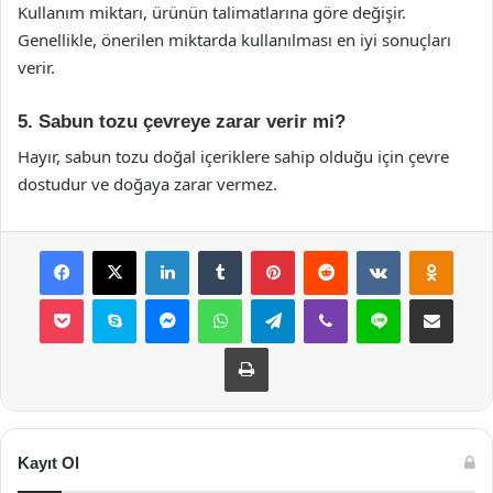
Kullanım miktarı, ürünün talimatlarına göre değişir.
Genellikle, önerilen miktarda kullanılması en iyi sonuçları
verir.
5. Sabun tozu çevreye zarar verir mi?
Hayır, sabun tozu doğal içeriklere sahip olduğu için çevre
dostudur ve doğaya zarar vermez.
Facebook
X
LinkedIn
Tumblr
Pinterest
Reddit
VKontakte
Odnok
Pocket
Skype
Messenger
WhatsApp
Telegram
Viber
Line
E-Posta ile payla
Yazdır
Kayıt Ol