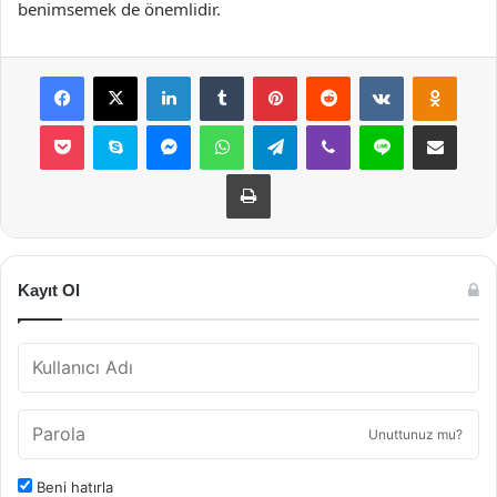
benimsemek de önemlidir.
Facebook
X
LinkedIn
Tumblr
Pinterest
Reddit
VKontakte
Odnok
Pocket
Skype
Messenger
WhatsApp
Telegram
Viber
Line
E-Posta ile payla
Yazdır
Kayıt Ol
Unuttunuz mu?
Beni hatırla