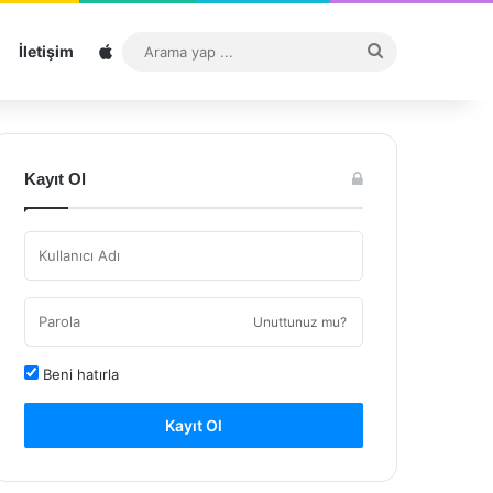
Sitemap
Arama
İletişim
yap
...
Kayıt Ol
Unuttunuz mu?
Beni hatırla
Kayıt Ol