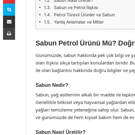
Sabun Nasıl Üretilir?
Skype
Sabun ve Petrol İlişkisi
Petrol Türevli Ürünler ve Sabun
E-Posta ile paylaş
Yanlış Anlamalar ve Mitler
Yazdır
Sabun Petrol Ürünü Mü? Doğru 
Günümüzde, sabun hakkında pek çok bilgi ve yan
olan ilişkisi sıkça tartışılan konulardan biridir.
ile olan bağlantısı hakkında doğru bilgiler ve y
Sabun Nedir?
Sabun, yağ asitlerinin alkali bir madde ile tepk
Genellikle bitkisel veya hayvansal yağlardan elde
yağları temizleme yeteneğine sahip olur. Sabun, 
ve günümüzde de hem kişisel bakım hem de ev te
Sabun Nasıl Üretilir?