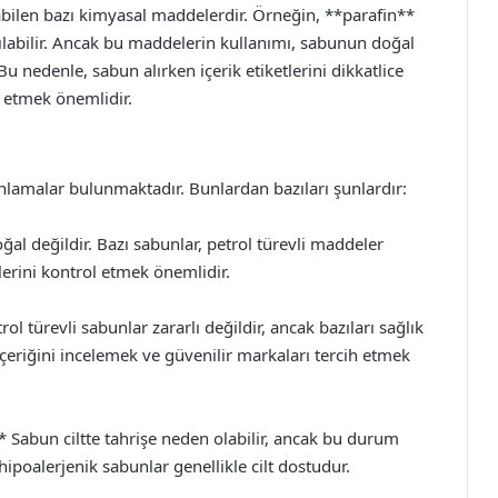
labilen bazı kimyasal maddelerdir. Örneğin, **parafin**
ılabilir. Ancak bu maddelerin kullanımı, sabunun doğal
. Bu nedenle, sabun alırken içerik etiketlerini dikkatlice
h etmek önemlidir.
anlamalar bulunmaktadır. Bunlardan bazıları şunlardır:
l değildir. Bazı sabunlar, petrol türevli maddeler
tlerini kontrol etmek önemlidir.
ol türevli sabunlar zararlı değildir, ancak bazıları sağlık
 içeriğini incelemek ve güvenilir markaları tercih etmek
* Sabun ciltte tahrişe neden olabilir, ancak bu durum
hipoalerjenik sabunlar genellikle cilt dostudur.