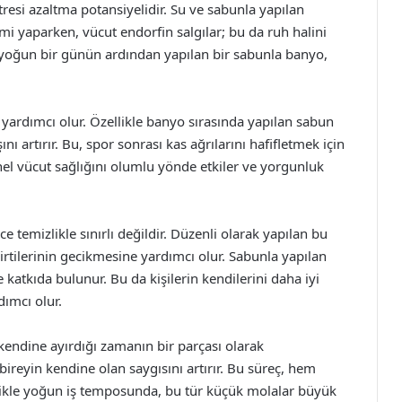
resi azaltma potansiyelidir. Su ve sabunla yapılan
emi yaparken, vücut endorfin salgılar; bu da ruh halini
kle yoğun bir günün ardından yapılan bir sabunla banyo,
ardımcı olur. Özellikle banyo sırasında yapılan sabun
nı artırır. Bu, spor sonrası kas ağrılarını hafifletmek için
enel vücut sağlığını olumlu yönde etkiler ve yorgunluk
 temizlikle sınırlı değildir. Düzenli olarak yapılan bu
elirtilerinin gecikmesine yardımcı olur. Sabunla yapılan
katkıda bulunur. Bu da kişilerin kendilerini daha iyi
ımcı olur.
kendine ayırdığı zamanın bir parçası olarak
ireyin kendine olan saygısını artırır. Bu süreç, hem
zellikle yoğun iş temposunda, bu tür küçük molalar büyük