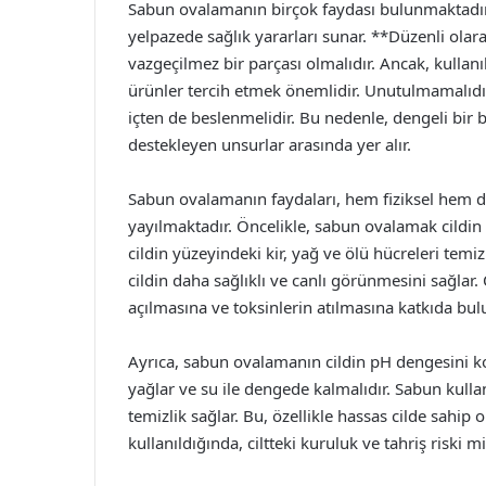
Sabun ovalamanın birçok faydası bulunmaktadır. 
yelpazede sağlık yararları sunar. **Düzenli olar
vazgeçilmez bir parçası olmalıdır. Ancak, kullan
ürünler tercih etmek önemlidir. Unutulmamalıdır 
içten de beslenmelidir. Bu nedenle, dengeli bir b
destekleyen unsurlar arasında yer alır.
Sabun ovalamanın faydaları, hem fiziksel hem de
yayılmaktadır. Öncelikle, sabun ovalamak cildi
cildin yüzeyindeki kir, yağ ve ölü hücreleri temi
cildin daha sağlıklı ve canlı görünmesini sağlar.
açılmasına ve toksinlerin atılmasına katkıda bul
Ayrıca, sabun ovalamanın cildin pH dengesini k
yağlar ve su ile dengede kalmalıdır. Sabun kul
temizlik sağlar. Bu, özellikle hassas cilde sahip 
kullanıldığında, ciltteki kuruluk ve tahriş riski mi