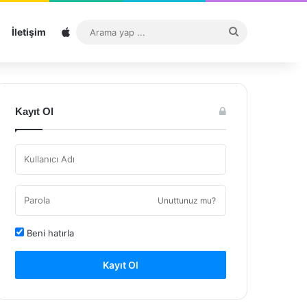
Sitemap
Arama
İletişim
yap
...
Kayıt Ol
Unuttunuz mu?
Beni hatırla
Kayıt Ol