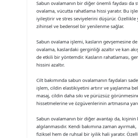
Sabun ovalamanın bir diğer önemli faydası da st
ovalama, vücutta rahatlama hissi yaratır. Bu işl
iyileştirir ve stres seviyelerini düşürür. Özelli
zihinsel ve bedensel bir yenilenme sağlar.
Sabun ovalama işlemi, kasların gevşemesine de y
ovalama, kaslardaki gerginliği azaltır ve kan akışı
de etkili bir yöntemdir. Kasların rahatlaması, g
hissini azaltır.
Cilt bakımında sabun ovalamanın faydaları sadece
işlem, cildin elastikiyetini artırır ve yaşlanma b
masaj, cildin daha sıkı ve pürüzsüz görünmesine 
hissetmelerine ve özgüvenlerinin artmasına yard
Sabun ovalamanın bir diğer avantajı da, kişinin 
algılanmasıdır. Kendi bakımına zaman ayırmak, b
fiziksel hem de ruhsal bir iyilik hali yaratır. Ö