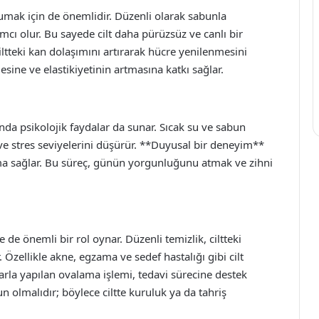
mak için de önemlidir. Düzenli olarak sabunla
mcı olur. Bu sayede cilt daha pürüzsüz ve canlı bir
tteki kan dolaşımını artırarak hücre yenilenmesini
ine ve elastikiyetinin artmasına katkı sağlar.
nda psikolojik faydalar da sunar. Sıcak su ve sabun
ve stres seviyelerini düşürür. **Duyusal bir deneyim**
ma sağlar. Bu süreç, günün yorgunluğunu atmak ve zihni
de önemli bir rol oynar. Düzenli temizlik, ciltteki
 Özellikle akne, egzama ve sedef hastalığı gibi cilt
arla yapılan ovalama işlemi, tedavi sürecine destek
un olmalıdır; böylece ciltte kuruluk ya da tahriş