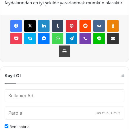
faydalarından en iyi şekilde yararlanmak mümkün olacaktır.
Facebook
X
LinkedIn
Tumblr
Pinterest
Reddit
VKontakte
Odnok
Pocket
Skype
Messenger
WhatsApp
Telegram
Viber
Line
E-Posta ile payla
Yazdır
Kayıt Ol
Unuttunuz mu?
Beni hatırla