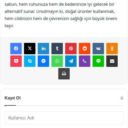
sabun, hem ruhunuza hem de bedeninize iyi gelecek bir
alternatif sunar. Unutmayın ki, doğal ürünler kullanmak,
hem cildinizin hem de çevrenizin sağlığı için büyük önem
taşır.
Facebook
X
LinkedIn
Tumblr
Pinterest
Reddit
VKontakte
Odnok
Pocket
Skype
Messenger
WhatsApp
Telegram
Viber
Line
E-Posta ile payla
Yazdır
Kayıt Ol