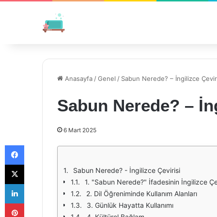
Anasayfa
/
Genel
/
Sabun Nerede? – İngilizce Çevir
Sabun Nerede? – İng
6 Mart 2025
Facebook
X
Sabun Nerede? - İngilizce Çevirisi
1. "Sabun Nerede?" İfadesinin İngilizce Çev
LinkedIn
2. Dil Öğreniminde Kullanım Alanları
Pinterest
3. Günlük Hayatta Kullanımı
4. Kültürel Bağlam