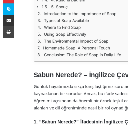
Skype
5. Sonuç
Introduction to the Importance of Soap
E-Posta ile paylaş
Types of Soap Available
Yazdır
Where to Find Soap
Using Soap Effectively
The Environmental Impact of Soap
Homemade Soap: A Personal Touch
Conclusion: The Role of Soap in Daily Life
Sabun Nerede? – İngilizce Çevi
Günlük hayatımızda sıkça karşılaştığımız sorulard
kaynaklanan bir sorudur. Ancak, bu ifade sadec
öğrenimi açısından da önemli bir örnek teşkil ed
alanları ve dil öğreniminde nasıl bir rol oynadığ
1. “Sabun Nerede?” İfadesinin İngilizce Ç