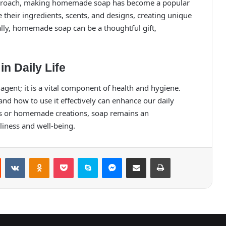
approach, making homemade soap has become a popular
 their ingredients, scents, and designs, creating unique
nally, homemade soap can be a thoughtful gift,
n Daily Life
 agent; it is a vital component of health and hygiene.
and how to use it effectively can enhance our daily
s or homemade creations, soap remains an
liness and well-being.
st
Reddit
VKontakte
Odnoklassniki
Pocket
Skype
Messenger
E-Posta ile paylaş
Yazdır