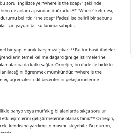
bu soru, İngilizce’ye “Where is the soap?” şeklinde
ndan hem de anlam açısından doğrudur.** “Where” kelimesi,
t durumu belirtir. “The soap” ifadesi ise belirli bir sabunu
ular için yaygın bir kullanıma sahiptir.
el bir yapı olarak karşımıza çıkar. **Bu tür basit ifadeler,
ğrencilerin temel kelime dağarcığını geliştirmelerine
amalarına da katkı sağlar. Örneğin, bu ifade ile birlikte,
kullanılacağını öğrenmek mümkündür. “Where is the
er, öğrencilerin dil becerilerini pekiştirmelerine
ikle banyo veya mutfak gibi alanlarda sıkça sorulur.
al etkileşimlerini geliştirmelerine olanak tanır.** Örneğin,
erek, kendisine yardımcı olmasını isteyebilir. Bu durum,