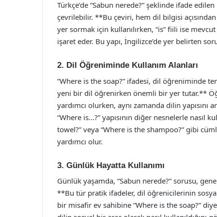
Türkçe’de “Sabun nerede?” şeklinde ifade edilen 
çevrilebilir. **Bu çeviri, hem dil bilgisi açısı
yer sormak için kullanılırken, “is” fiili ise mevcu
işaret eder. Bu yapı, İngilizce’de yer belirten sor
2. Dil Öğreniminde Kullanım Alanları
“Where is the soap?” ifadesi, dil öğreniminde tem
yeni bir dil öğrenirken önemli bir yer tutar.** Ö
yardımcı olurken, aynı zamanda dilin yapısını anl
“Where is…?” yapısının diğer nesnelerle nasıl 
towel?” veya “Where is the shampoo?” gibi cümlel
yardımcı olur.
3. Günlük Hayatta Kullanımı
Günlük yaşamda, “Sabun nerede?” sorusu, genell
**Bu tür pratik ifadeler, dil öğrenicilerinin sosy
bir misafir ev sahibine “Where is the soap?” diy