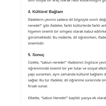
dilin sosyal bir araç olarak nasıl kullanıldığını gö
4. Kültürel Bağlam
İfadelerin çevirisi sadece dil bilgisiyle sınırlı d
nerede?” gibi ifadeler, farklı kültürlerde farklı 
hijyenin önemli bir simgesi olarak kabul edilirke
görülmektedir. Bu nedenle, dil öğrenirken, ifad
önemlidir.
5. Sonuç
Özetle, “Sabun nerede?” ifadesinin İngilizce çevir
öğreniminde önemli bir yer tutar ve sosyal etkileş
yapı sunarken, aynı zamanda kültürel bağlamı d
sağlar. Bu tür ifadeler, dil öğrenme sürecinde 
fırsatı sunar.
Elbette, “Sabun Nerede?” başlıklı yazıya ek olar