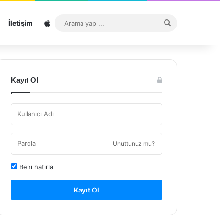
Sitemap
Arama
İletişim
yap
...
Kayıt Ol
Unuttunuz mu?
Beni hatırla
Kayıt Ol