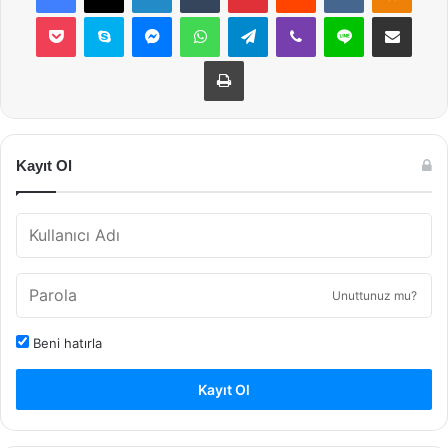
Pocket
Skype
Messenger
WhatsApp
Telegram
Viber
Line
E-Posta ile payla
Yazdır
Kayıt Ol
Unuttunuz mu?
Beni hatırla
Kayıt Ol