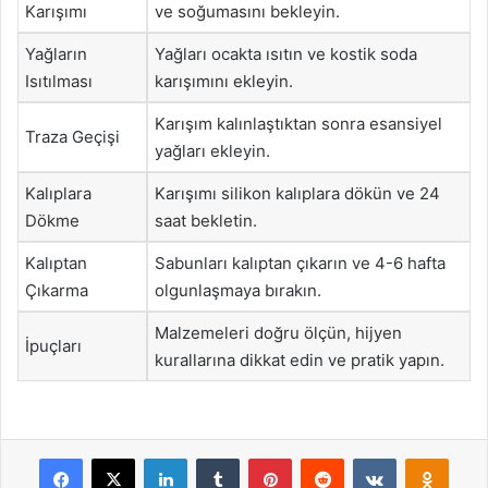
Karışımı
ve soğumasını bekleyin.
Yağların
Yağları ocakta ısıtın ve kostik soda
Isıtılması
karışımını ekleyin.
Karışım kalınlaştıktan sonra esansiyel
Traza Geçişi
yağları ekleyin.
Kalıplara
Karışımı silikon kalıplara dökün ve 24
Dökme
saat bekletin.
Kalıptan
Sabunları kalıptan çıkarın ve 4-6 hafta
Çıkarma
olgunlaşmaya bırakın.
Malzemeleri doğru ölçün, hijyen
İpuçları
kurallarına dikkat edin ve pratik yapın.
Facebook
X
LinkedIn
Tumblr
Pinterest
Reddit
VKontakte
Odnok