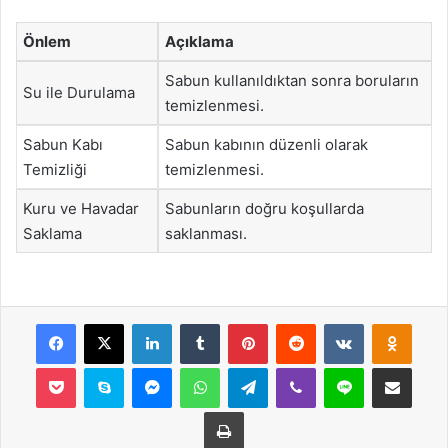
Önlem
Açıklama
Sabun kullanıldıktan sonra boruların
Su ile Durulama
temizlenmesi.
Sabun Kabı
Sabun kabının düzenli olarak
Temizliği
temizlenmesi.
Kuru ve Havadar
Sabunların doğru koşullarda
Saklama
saklanması.
Facebook
X
LinkedIn
Tumblr
Pinterest
Reddit
VKontakte
Odnok
Pocket
Skype
Messenger
WhatsApp
Telegram
Viber
Line
E-Posta ile payla
Yazdır