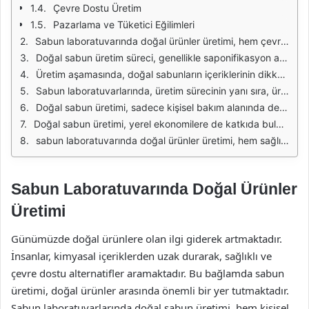
Çevre Dostu Üretim
Pazarlama ve Tüketici Eğilimleri
Sabun laboratuvarında doğal ürünler üretimi, hem çevre dostu hem de sağlıklı yaşam tercihleri ile ilgili giderek artan bir ilgi alanı haline gelmiştir. Doğal sabunlar, kimyasal içerikler yerine bitkisel ve doğal bileşenler ile üretilir. Bu sayede, cilt üzerindeki olumsuz etkileri en aza indirilirken, doğaya zarar vermeyen bir üretim süreci benimsenmiş olur. Bunun yanı sıra, doğal sabunlar genellikle zengin besleyici özelliklere sahip yağlar ve özlerle zenginleştirilir, bu da cilt sağlığını destekler.
Doğal sabun üretim süreci, genellikle saponifikasyon adı verilen bir kimyasal reaksiyon ile başlar. Bu süreç, yağların ve alkali bir maddenin bir araya gelerek sabun oluşturmasını sağlar. Sabun laboratuvarlarında, zeytin yağı, hindistancevizi yağı, palm yağı gibi doğal yağların yanı sıra, çeşitli bitkisel özler ve esansiyel yağlar da kullanılır. Bu bileşenler, sabunun hem kokusunu hem de cilt üzerindeki etkilerini belirler.
Üretim aşamasında, doğal sabunların içeriklerinin dikkatle seçilmesi önemlidir. Kimyasal koruyucular, parabenler ve sentetik maddeler yerine, doğal ve organik bileşenler tercih edilmelidir. Bu, sabunun hem cilt dostu olmasını sağlar hem de kullanıcıların sağlığını korur. Aynı zamanda, doğal sabunlar, alerji riski taşıyan kimyasallar barındırmadığı için hassas ciltler için de uygundur.
Sabun laboratuvarlarında, üretim sürecinin yanı sıra, ürünlerin ambalajlanması da büyük bir öneme sahiptir. Doğal ürünlerin çevre dostu bir şekilde ambalajlanması, hem tüketicilerin çevre bilincine katkıda bulunur hem de marka imajını güçlendirir. Biyolojik olarak parçalanabilir malzemeler kullanarak yapılan ambalajlar, doğaya zarar vermeden ürünlerin korunmasını sağlar.
Doğal sabun üretimi, sadece kişisel bakım alanında değil, aynı zamanda aromaterapi ve terapötik uygulamalarda da kullanılmaktadır. Esansiyel yağlar ile zenginleştirilen doğal sabunlar, hem cilt sağlığını destekler hem de ruh halini iyileştirici özellikler taşır. Örneğin, lavanta yağı içeren sabunlar, gevşeme ve stres azaltma özellikleri ile bilinirken, nane yağı içeren sabunlar enerji verici etkileri ile öne çıkar.
Doğal sabun üretimi, yerel ekonomilere de katkıda bulunur. Küçük ölçekli sabun üreticileri, yerel hammaddeleri kullanarak ve yerel iş gücünü istihdam ederek bölgesel kalkınmayı destekler. Bu durum, hem toplumsal hem de ekonomik açıdan sürdürülebilir bir yaklaşım sağlar. Aynı zamanda, yerel sabun üreticileri, ürünlerini doğrudan tüketicilere sunarak, aracıları ortadan kaldırarak daha adil bir ticaret anlayışını benimseyebilirler.
sabun laboratuvarında doğal ürünler üretimi, hem sağlıklı yaşam tarzını destekleyen hem de çevre dostu bir yaklaşım sunan önemli bir sektördür. Doğal bileşenler kullanarak üretilen sabunlar, cilt sağlığını korurken, tüketicilere de güvenilir ve kaliteli ürünler sunar. Bu durum, hem bireylerin hem de toplumun genel sağlığını olumlu yönde etkileyerek daha sürdürülebilir bir gelecek için katkı sağlar.
Sabun Laboratuvarında Doğal Ürünler
Üretimi
Günümüzde doğal ürünlere olan ilgi giderek artmaktadır.
İnsanlar, kimyasal içeriklerden uzak durarak, sağlıklı ve
çevre dostu alternatifler aramaktadır. Bu bağlamda sabun
üretimi, doğal ürünler arasında önemli bir yer tutmaktadır.
Sabun laboratuvarlarında doğal sabun üretimi, hem kişisel