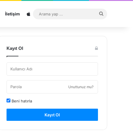
Sitemap
Arama
İletişim
yap
...
Kayıt Ol
Unuttunuz mu?
Beni hatırla
Kayıt Ol