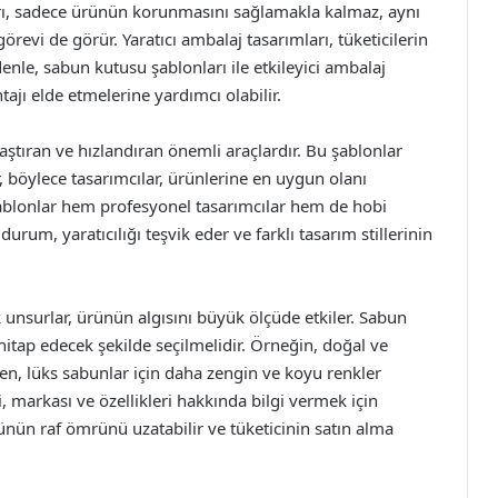
ları, sadece ürünün korunmasını sağlamakla kalmaz, aynı
revi de görür. Yaratıcı ambalaj tasarımları, tüketicilerin
denle, sabun kutusu şablonları ile etkileyici ambalaj
ajı elde etmelerine yardımcı olabilir.
aştıran ve hızlandıran önemli araçlardır. Bu şablonlar
r, böylece tasarımcılar, ürünlerine en uygun olanı
 şablonlar hem profesyonel tasarımcılar hem de hobi
u durum, yaratıcılığı teşvik eder ve farklı tasarım stillerinin
 unsurlar, ürünün algısını büyük ölçüde etkiler. Sabun
 hitap edecek şekilde seçilmelidir. Örneğin, doğal ve
rken, lüks sabunlar için daha zengin ve koyu renkler
ği, markası ve özellikleri hakkında bilgi vermek için
ünün raf ömrünü uzatabilir ve tüketicinin satın alma