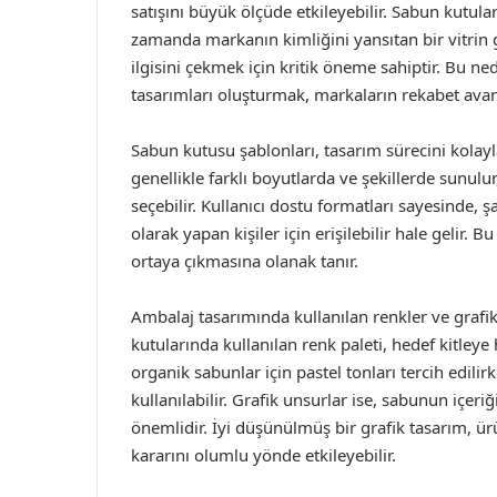
satışını büyük ölçüde etkileyebilir. Sabun kutu
zamanda markanın kimliğini yansıtan bir vitrin gö
ilgisini çekmek için kritik öneme sahiptir. Bu ne
tasarımları oluşturmak, markaların rekabet avant
Sabun kutusu şablonları, tasarım sürecini kolayl
genellikle farklı boyutlarda ve şekillerde sunulu
seçebilir. Kullanıcı dostu formatları sayesinde,
olarak yapan kişiler için erişilebilir hale gelir. B
ortaya çıkmasına olanak tanır.
Ambalaj tasarımında kullanılan renkler ve grafik
kutularında kullanılan renk paleti, hedef kitleye
organik sabunlar için pastel tonları tercih edili
kullanılabilir. Grafik unsurlar ise, sabunun içeri
önemlidir. İyi düşünülmüş bir grafik tasarım, ür
kararını olumlu yönde etkileyebilir.