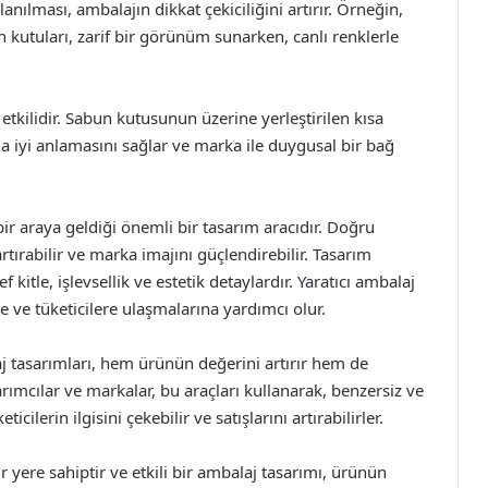
anılması, ambalajın dikkat çekiciliğini artırır. Örneğin,
n kutuları, zarif bir görünüm sunarken, canlı renklerle
tkilidir. Sabun kutusunun üzerine yerleştirilen kısa
ha iyi anlamasını sağlar ve marka ile duygusal bir bağ
 bir araya geldiği önemli bir tasarım aracıdır. Doğru
tırabilir ve marka imajını güçlendirebilir. Tasarım
kitle, işlevsellik ve estetik detaylardır. Yaratıcı ambalaj
e ve tüketicilere ulaşmalarına yardımcı olur.
aj tasarımları, hem ürünün değerini artırır hem de
mcılar ve markalar, bu araçları kullanarak, benzersiz ve
icilerin ilgisini çekebilir ve satışlarını artırabilirler.
 yere sahiptir ve etkili bir ambalaj tasarımı, ürünün