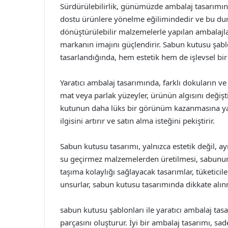
Sürdürülebilirlik, günümüzde ambalaj tasarımında
dostu ürünlere yönelme eğilimindedir ve bu dur
dönüştürülebilir malzemelerle yapılan ambalajl
markanın imajını güçlendirir. Sabun kutusu şab
tasarlandığında, hem estetik hem de işlevsel bi
Yaratıcı ambalaj tasarımında, farklı dokuların ve 
mat veya parlak yüzeyler, ürünün algısını değişti
kutunun daha lüks bir görünüm kazanmasına yardı
ilgisini artırır ve satın alma isteğini pekiştirir.
Sabun kutusu tasarımı, yalnızca estetik değil, a
su geçirmez malzemelerden üretilmesi, sabunun k
taşıma kolaylığı sağlayacak tasarımlar, tüketici
unsurlar, sabun kutusu tasarımında dikkate alın
sabun kutusu şablonları ile yaratıcı ambalaj tasa
parçasını oluşturur. İyi bir ambalaj tasarımı, 