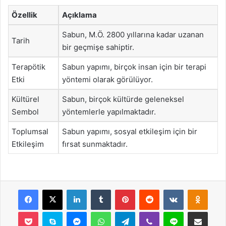
Özellik
Açıklama
Sabun, M.Ö. 2800 yıllarına kadar uzanan
Tarih
bir geçmişe sahiptir.
Terapötik
Sabun yapımı, birçok insan için bir terapi
Etki
yöntemi olarak görülüyor.
Kültürel
Sabun, birçok kültürde geleneksel
Sembol
yöntemlerle yapılmaktadır.
Toplumsal
Sabun yapımı, sosyal etkileşim için bir
Etkileşim
fırsat sunmaktadır.
Facebook
X
LinkedIn
Tumblr
Pinterest
Reddit
VKontakte
Odnok
Pocket
Skype
Messenger
WhatsApp
Telegram
Viber
Line
E-Posta ile payla