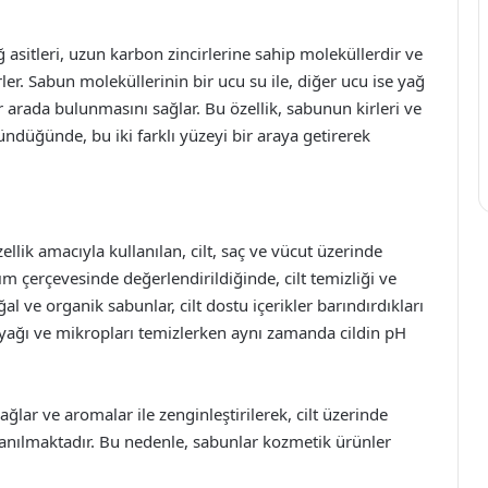
 asitleri, uzun karbon zincirlerine sahip moleküllerdir ve
rler. Sabun moleküllerinin bir ucu su ile, diğer ucu ise yağ
r arada bulunmasını sağlar. Bu özellik, sabunun kirleri ve
ündüğünde, bu iki farklı yüzeyi bir araya getirerek
ellik amacıyla kullanılan, cilt, saç ve vücut üzerinde
nım çerçevesinde değerlendirildiğinde, cilt temizliği ve
ğal ve organik sabunlar, cilt dostu içerikler barındırdıkları
ri, yağı ve mikropları temizlerken aynı zamanda cildin pH
, yağlar ve aromalar ile zenginleştirilerek, cilt üzerinde
llanılmaktadır. Bu nedenle, sabunlar kozmetik ürünler