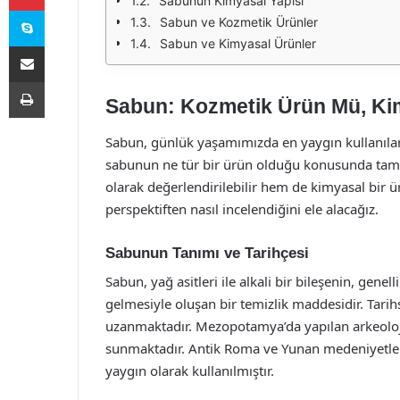
Sabunun Kimyasal Yapısı
Skype
Sabun ve Kozmetik Ürünler
Sabun ve Kimyasal Ürünler
E-Posta ile paylaş
Yazdır
Sabun: Kozmetik Ürün Mü, Ki
Sabun, günlük yaşamımızda en yaygın kullanılan 
sabunun ne tür bir ürün olduğu konusunda tam b
olarak değerlendirilebilir hem de kimyasal bir ür
perspektiften nasıl incelendiğini ele alacağız.
Sabunun Tanımı ve Tarihçesi
Sabun, yağ asitleri ile alkali bir bileşenin, gen
gelmesiyle oluşan bir temizlik maddesidir. Tari
uzanmaktadır. Mezopotamya’da yapılan arkeolojik
sunmaktadır. Antik Roma ve Yunan medeniyetleri
yaygın olarak kullanılmıştır.