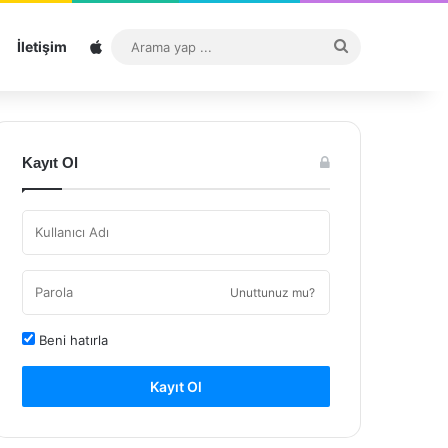
Sitemap
Arama
İletişim
yap
...
Kayıt Ol
Unuttunuz mu?
Beni hatırla
Kayıt Ol