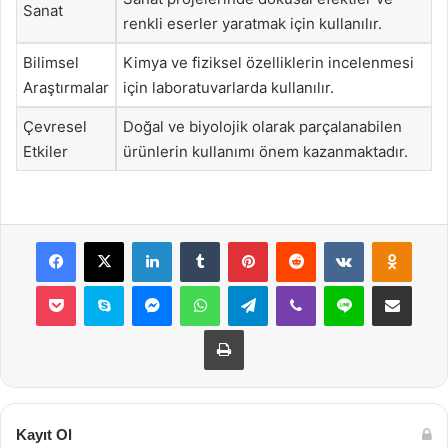
Sanat
renkli eserler yaratmak için kullanılır.
Bilimsel
Kimya ve fiziksel özelliklerin incelenmesi
Araştırmalar
için laboratuvarlarda kullanılır.
Çevresel
Doğal ve biyolojik olarak parçalanabilen
Etkiler
ürünlerin kullanımı önem kazanmaktadır.
Facebook
X
LinkedIn
Tumblr
Pinterest
Reddit
VKontakte
Odnok
Pocket
Skype
Messenger
WhatsApp
Telegram
Viber
Line
E-Posta ile payla
Yazdır
Kayıt Ol