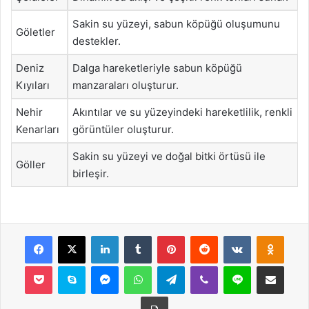
Sakin su yüzeyi, sabun köpüğü oluşumunu
Göletler
destekler.
Deniz
Dalga hareketleriyle sabun köpüğü
Kıyıları
manzaraları oluşturur.
Nehir
Akıntılar ve su yüzeyindeki hareketlilik, renkli
Kenarları
görüntüler oluşturur.
Sakin su yüzeyi ve doğal bitki örtüsü ile
Göller
birleşir.
Facebook
X
LinkedIn
Tumblr
Pinterest
Reddit
VKontakte
Odnok
Pocket
Skype
Messenger
WhatsApp
Telegram
Viber
Line
E-Posta ile payla
Yazdır