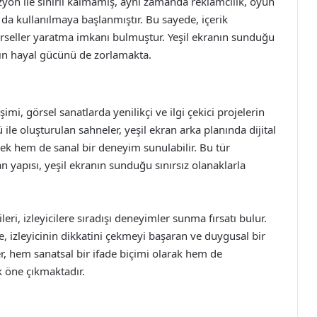
izyon ile sınırlı kalmamış, aynı zamanda reklamcılık, oyun
a da kullanılmaya başlanmıştır. Bu sayede, içerik
örseller yaratma imkanı bulmuştur. Yeşil ekranın sunduğu
ların hayal gücünü de zorlamakta.
mi, görsel sanatlarda yenilikçi ve ilgi çekici projelerin
le oluşturulan sahneler, yeşil ekran arka planında dijital
erçek hem de sanal bir deneyim sunulabilir. Bu tür
yapısı, yeşil ekranın sunduğu sınırsız olanaklarla
leri, izleyicilere sıradışı deneyimler sunma fırsatı bulur.
, izleyicinin dikkatini çekmeyi başaran ve duygusal bir
er, hem sanatsal bir ifade biçimi olarak hem de
ak öne çıkmaktadır.