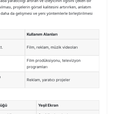
a yaratıcılığı artıran ve izleyicinin ilgisini çeken bir
ması, projelerin görsel kalitesini artırırken, anlatım
 daha da gelişmesi ve yeni yöntemlerle birleştirilmesi
Kullanım Alanları
t.
Film, reklam, müzik videoları
Film prodüksiyonu, televizyon
programları
n
Reklam, yaratıcı projeler
püğü
Yeşil Ekran