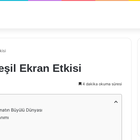
kisi
şil Ekran Etkisi
4 dakika okuma süresi
anatın Büyülü Dünyası
nımı