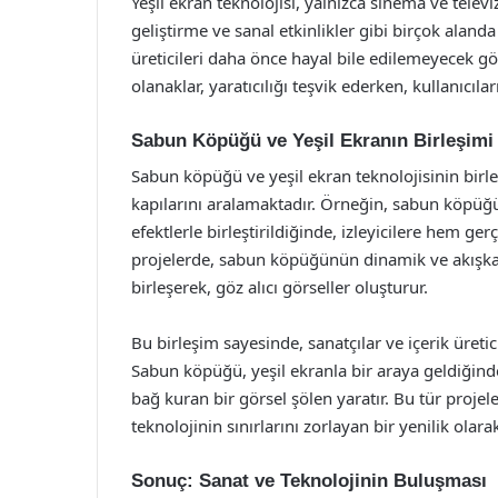
Yeşil ekran teknolojisi, yalnızca sinema ve telev
geliştirme ve sanal etkinlikler gibi birçok aland
üreticileri daha önce hayal bile edilemeyecek g
olanaklar, yaratıcılığı teşvik ederken, kullanıcı
Sabun Köpüğü ve Yeşil Ekranın Birleşimi
Sabun köpüğü ve yeşil ekran teknolojisinin birleşi
kapılarını aralamaktadır. Örneğin, sabun köpüğü i
efektlerle birleştirildiğinde, izleyicilere hem g
projelerde, sabun köpüğünün dinamik ve akışkan 
birleşerek, göz alıcı görseller oluşturur.
Bu birleşim sayesinde, sanatçılar ve içerik üretici
Sabun köpüğü, yeşil ekranla bir araya geldiğinde
bağ kuran bir görsel şölen yaratır. Bu tür projel
teknolojinin sınırlarını zorlayan bir yenilik olar
Sonuç: Sanat ve Teknolojinin Buluşması