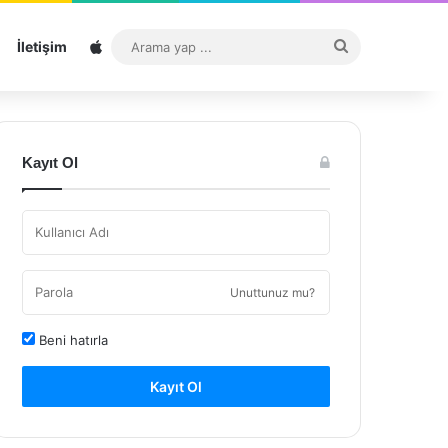
Sitemap
Arama
İletişim
yap
...
Kayıt Ol
Unuttunuz mu?
Beni hatırla
Kayıt Ol