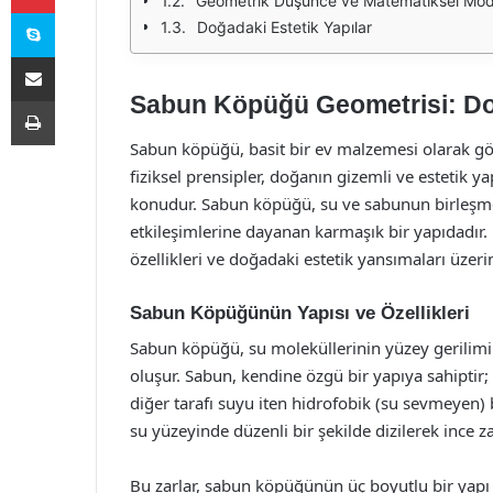
Geometrik Düşünce ve Matematiksel Mod
Skype
Doğadaki Estetik Yapılar
E-Posta ile paylaş
Sabun Köpüğü Geometrisi: Doğ
Yazdır
Sabun köpüğü, basit bir ev malzemesi olarak gö
fiziksel prensipler, doğanın gizemli ve estetik y
konudur. Sabun köpüğü, su ve sabunun birleşmesiy
etkileşimlerine dayanan karmaşık bir yapıdadır
özellikleri ve doğadaki estetik yansımaları üzeri
Sabun Köpüğünün Yapısı ve Özellikleri
Sabun köpüğü, su moleküllerinin yüzey gerilimi
oluşur. Sabun, kendine özgü bir yapıya sahiptir; 
diğer tarafı suyu iten hidrofobik (su sevmeyen) 
su yüzeyinde düzenli bir şekilde dizilerek ince z
Bu zarlar, sabun köpüğünün üç boyutlu bir yapı 