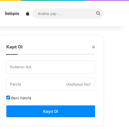
Sitemap
Arama
İletişim
yap
...
Kayıt Ol
Unuttunuz mu?
Beni hatırla
Kayıt Ol