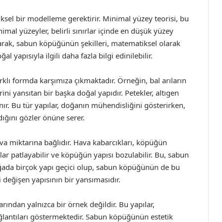
el bir modelleme gerektirir. Minimal yüzey teorisi, bu
nimal yüzeyler, belirli sınırlar içinde en düşük yüzey
narak, sabun köpüğünün şekilleri, matematiksel olarak
yapısıyla ilgili daha fazla bilgi edinilebilir.
klı formda karşımıza çıkmaktadır. Örneğin, bal arıların
ni yansıtan bir başka doğal yapıdır. Petekler, altıgen
anır. Bu tür yapılar, doğanın mühendisliğini gösterirken,
ğını gözler önüne serer.
hava miktarına bağlıdır. Hava kabarcıkları, köpüğün
lar patlayabilir ve köpüğün yapısı bozulabilir. Bu, sabun
ğada birçok yapı geçici olup, sabun köpüğünün de bu
i değişen yapısının bir yansımasıdır.
ından yalnızca bir örnek değildir. Bu yapılar,
ağlantıları göstermektedir. Sabun köpüğünün estetik