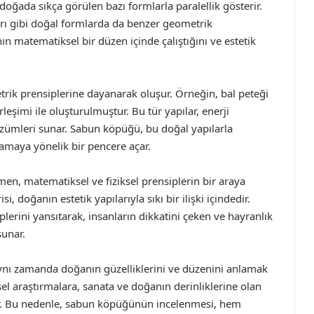
doğada sıkça görülen bazı formlarla paralellik gösterir.
ları gibi doğal formlarda da benzer geometrik
 matematiksel bir düzen içinde çalıştığını ve estetik
ik prensiplerine dayanarak oluşur. Örneğin, bal peteği
rleşimi ile oluşturulmuştur. Bu tür yapılar, enerji
çözümleri sunar. Sabun köpüğü, bu doğal yapılarla
lamaya yönelik bir pencere açar.
n, matematiksel ve fiziksel prensiplerin bir araya
, doğanın estetik yapılarıyla sıkı bir ilişki içindedir.
erini yansıtarak, insanların dikkatini çeken ve hayranlık
sunar.
aynı zamanda doğanın güzelliklerini ve düzenini anlamak
msel araştırmalara, sanata ve doğanın derinliklerine olan
ır. Bu nedenle, sabun köpüğünün incelenmesi, hem