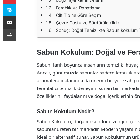
Doğal İçeriklerin Önemi
Skype
Ferahlık ve Rahatlama
Cilt Tipine Göre Seçim
E-Posta ile paylaş
Çevre Dostu ve Sürdürülebilirlik
Yazdır
Sonuç: Doğal Temizlikte Sabun Kokulum 
Sabun Kokulum: Doğal ve Fera
Sabun, tarih boyunca insanların temizlik ihtiyaçl
Ancak, günümüzde sabunlar sadece temizlik arac
aromaterapi alanında da önemli bir yere sahip
ferahlatıcı temizlik deneyimi sunan bir marka
özelliklerini, faydalarını ve doğal içeriklerinin ö
Sabun Kokulum Nedir?
Sabun Kokulum, doğanın sunduğu zengin içerikle
sabunlar üreten bir markadır. Modern yaşamın g
ideal bir alternatif sunar. Sabun Kokulum’un ürünl