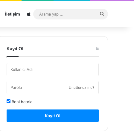
Sitemap
Arama
İletişim
yap
...
Kayıt Ol
Unuttunuz mu?
Beni hatırla
Kayıt Ol