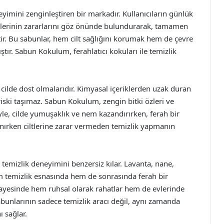
yimini zenginleştiren bir markadır. Kullanıcıların günlük
ünlerinin zararlarını göz önünde bulundurarak, tamamen
r. Bu sabunlar, hem cilt sağlığını korumak hem de çevre
tır. Sabun Kokulum, ferahlatıcı kokuları ile temizlik
cilde dost olmalarıdır. Kimyasal içeriklerden uzak duran
 riski taşımaz. Sabun Kokulum, zengin bitki özleri ve
yle, cilde yumuşaklık ve nem kazandırırken, ferah bir
lanırken ciltlerine zarar vermeden temizlik yapmanın
emizlik deneyimini benzersiz kılar. Lavanta, nane,
em temizlik esnasında hem de sonrasında ferah bir
 sayesinde hem ruhsal olarak rahatlar hem de evlerinde
abunlarının sadece temizlik aracı değil, aynı zamanda
 sağlar.