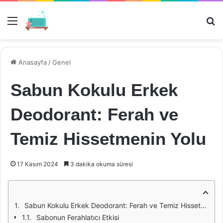
Menü
Ar
Anasayfa
/
Genel
Sabun Kokulu Erkek
Deodorant: Ferah ve
Temiz Hissetmenin Yolu
17 Kasım 2024
3 dakika okuma süresi
Sabun Kokulu Erkek Deodorant: Ferah ve Temiz Hissetmenin Yolu
Sabonun Ferahlatıcı Etkisi