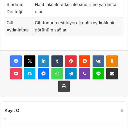
Sindirim
Hafif laksatif etkisi ile sindirime yardımcı
Desteği
olur.
Cilt
Cilt tonunu eşitleyerek daha aydınlık bir
Aydınlatma
görünüm sağlar.
Facebook
X
LinkedIn
Tumblr
Pinterest
Reddit
VKontakte
Odnok
Pocket
Skype
Messenger
WhatsApp
Telegram
Viber
Line
E-Posta ile payla
Yazdır
Kayıt Ol