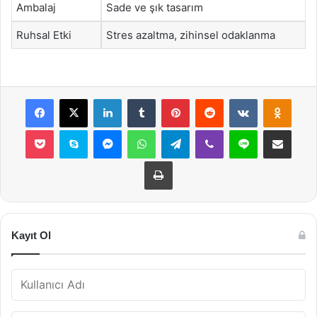
Ambalaj
Sade ve şık tasarım
Ruhsal Etki
Stres azaltma, zihinsel odaklanma
Facebook
X
LinkedIn
Tumblr
Pinterest
Reddit
VKontakte
Odnok
Pocket
Skype
Messenger
WhatsApp
Telegram
Viber
Line
E-Posta ile payla
Yazdır
Kayıt Ol