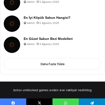
Admin
5 Ağustos 2026
En İyi Köpük Sabun Hangisi?
Admin
5 Ağustos 2026
En Güzel Sabun Bezi Modelleri
Admin
4 Ağustos 2026
Daha Fazla Yükle
botox
unblocked games
evden eve nakliyat
nedirblog