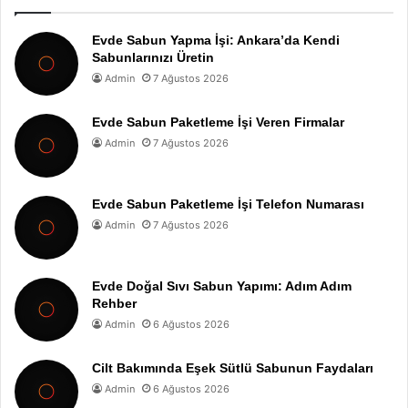
Evde Sabun Yapma İşi: Ankara’da Kendi
Sabunlarınızı Üretin
Admin
7 Ağustos 2026
Evde Sabun Paketleme İşi Veren Firmalar
Admin
7 Ağustos 2026
Evde Sabun Paketleme İşi Telefon Numarası
Admin
7 Ağustos 2026
Evde Doğal Sıvı Sabun Yapımı: Adım Adım
Rehber
Admin
6 Ağustos 2026
Cilt Bakımında Eşek Sütlü Sabunun Faydaları
Admin
6 Ağustos 2026