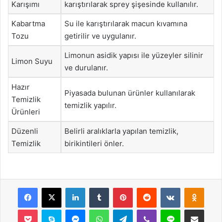
Karışımı
karıştırılarak sprey şişesinde kullanılır.
Kabartma
Su ile karıştırılarak macun kıvamına
Tozu
getirilir ve uygulanır.
Limonun asidik yapısı ile yüzeyler silinir
Limon Suyu
ve durulanır.
Hazır
Piyasada bulunan ürünler kullanılarak
Temizlik
temizlik yapılır.
Ürünleri
Düzenli
Belirli aralıklarla yapılan temizlik,
Temizlik
birikintileri önler.
Facebook
X
LinkedIn
Tumblr
Pinterest
Reddit
VKontakte
Odnok
Pocket
Skype
Messenger
WhatsApp
Telegram
Viber
Line
E-Posta ile payla