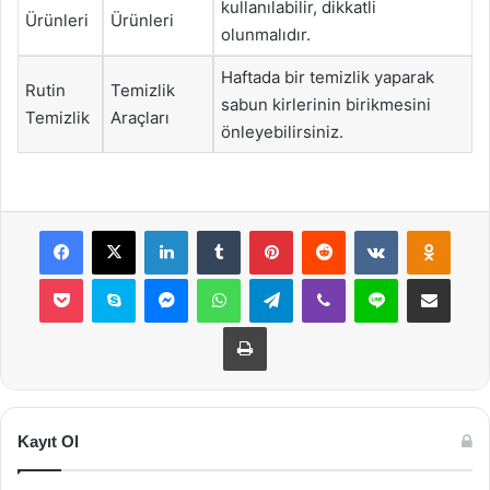
kullanılabilir, dikkatli
Ürünleri
Ürünleri
olunmalıdır.
Haftada bir temizlik yaparak
Rutin
Temizlik
sabun kirlerinin birikmesini
Temizlik
Araçları
önleyebilirsiniz.
Facebook
X
LinkedIn
Tumblr
Pinterest
Reddit
VKontakte
Odnok
Pocket
Skype
Messenger
WhatsApp
Telegram
Viber
Line
E-Posta ile payla
Yazdır
Kayıt Ol