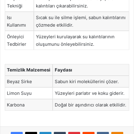
Tekniği
kalıntıları çıkarabilirsiniz.
Isı
Sıcak su ile silme işlemi, sabun kalıntılarını
Kullanımı
çözmede etkilidir.
Önleyici
Yüzeyleri kurulayarak su kalıntılarının
Tedbirler
oluşumunu önleyebilirsiniz.
Temizlik Malzemesi
Faydası
Beyaz Sirke
Sabun kiri moleküllerini çözer.
Limon Suyu
Yüzeyleri parlatır ve koku giderir.
Karbona
Doğal bir aşındırıcı olarak etkilidir.
Facebook
X
LinkedIn
Tumblr
Pinterest
Reddit
VKontakte
Odnok