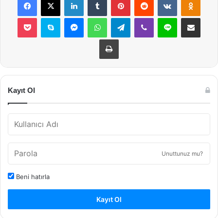
Pocket
Skype
Messenger
WhatsApp
Telegram
Viber
Line
E-Posta ile payla
Yazdır
Kayıt Ol
Unuttunuz mu?
Beni hatırla
Kayıt Ol