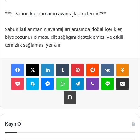
**5. Sabun kullanmanın avantajları nelerdir?**
Sabun kullanmanın avantajları arasında doğal içerikler,
biyobozunur olması, cilt sağlığını desteklemesi ve etkili
temizlik sağlaması yer alır.
Facebook
X
LinkedIn
Tumblr
Pinterest
Reddit
VKontakte
Odnok
Pocket
Skype
Messenger
WhatsApp
Telegram
Viber
Line
E-Posta ile payla
Yazdır
Kayıt Ol