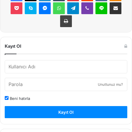
Pocket
Skype
Messenger
WhatsApp
Telegram
Viber
Line
E-Posta ile payla
Yazdır
Kayıt Ol
Unuttunuz mu?
Beni hatırla
Kayıt Ol