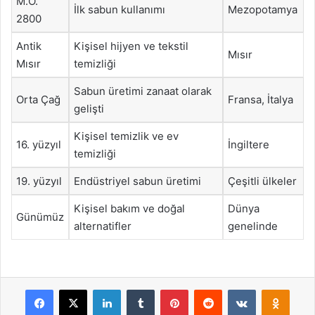
M.Ö.
İlk sabun kullanımı
Mezopotamya
2800
Antik
Kişisel hijyen ve tekstil
Mısır
Mısır
temizliği
Sabun üretimi zanaat olarak
Orta Çağ
Fransa, İtalya
gelişti
Kişisel temizlik ve ev
16. yüzyıl
İngiltere
temizliği
19. yüzyıl
Endüstriyel sabun üretimi
Çeşitli ülkeler
Kişisel bakım ve doğal
Dünya
Günümüz
alternatifler
genelinde
Facebook
X
LinkedIn
Tumblr
Pinterest
Reddit
VKontakte
Odnok