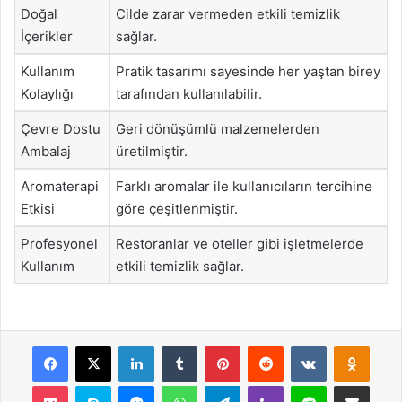
Doğal
Cilde zarar vermeden etkili temizlik
İçerikler
sağlar.
Kullanım
Pratik tasarımı sayesinde her yaştan birey
Kolaylığı
tarafından kullanılabilir.
Çevre Dostu
Geri dönüşümlü malzemelerden
Ambalaj
üretilmiştir.
Aromaterapi
Farklı aromalar ile kullanıcıların tercihine
Etkisi
göre çeşitlenmiştir.
Profesyonel
Restoranlar ve oteller gibi işletmelerde
Kullanım
etkili temizlik sağlar.
Facebook
X
LinkedIn
Tumblr
Pinterest
Reddit
VKontakte
Odnok
Pocket
Skype
Messenger
WhatsApp
Telegram
Viber
Line
E-Posta ile payla