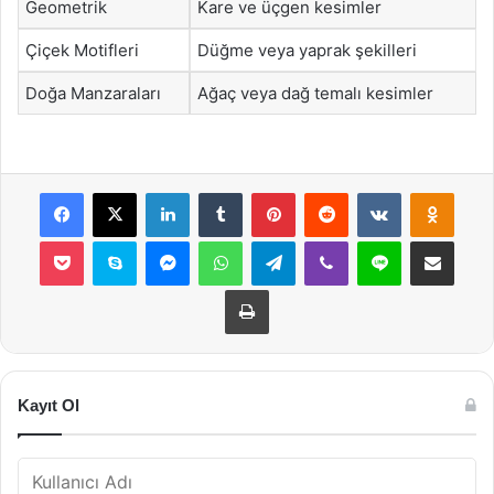
Geometrik
Kare ve üçgen kesimler
Çiçek Motifleri
Düğme veya yaprak şekilleri
Doğa Manzaraları
Ağaç veya dağ temalı kesimler
Facebook
X
LinkedIn
Tumblr
Pinterest
Reddit
VKontakte
Odnok
Pocket
Skype
Messenger
WhatsApp
Telegram
Viber
Line
E-Posta ile payla
Yazdır
Kayıt Ol