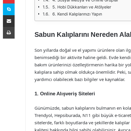
Skype
5. Hobi Dükkanları ve Atölyeler
6. Kendi Kalıplarınızı Yapın
E-Posta ile paylaş
Yazdır
Sabun Kalıplarını Nereden Alab
Son yıllarda doğal ve el yapımı ürünlere olan il
benimsediği bir aktivite haline geldi. Evde ken
bakım ürünlerinizi özelleştirmenin harika bir yo
kalıplara sahip olmak oldukça önemlidir. Peki, s
yardımcı olabilecek bazı bilgiler ve kaynaklar.
1. Online Alışveriş Siteleri
Günümüzde, sabun kalıplarını bulmanın en kolay yo
Trendyol, Hepsiburada, N11 gibi büyük e-ticaret p
sitelerde, farklı boyutlarda ve şekillerde kalıpl
kalitesi hakkında bilgi sahibi olabilirsiniz. Ayrı