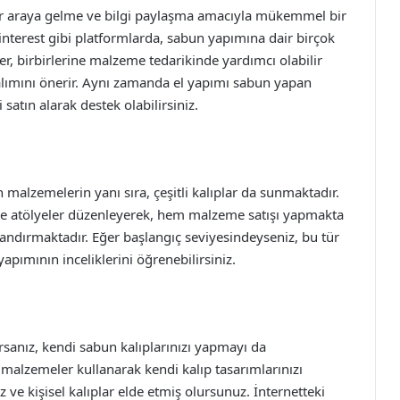
 bir araya gelme ve bilgi paylaşma amacıyla mükemmel bir
nterest gibi platformlarda, sabun yapımına dair birçok
r, birbirlerine malzeme tedarikinde yardımcı olabilir
 alımını önerir. Aynı zamanda el yapımı sabun yapan
satın alarak destek olabilirsiniz.
 malzemelerin yanı sıra, çeşitli kalıplar da sunmaktadır.
ne atölyeler düzenleyerek, hem malzeme satışı yapmakta
zandırmaktadır. Eğer başlangıç seviyesindeyseniz, bu tür
pımının inceliklerini öğrenebilirsiniz.
orsanız, kendi sabun kalıplarınızı yapmayı da
i malzemeler kullanarak kendi kalıp tasarımlarınızı
iz ve kişisel kalıplar elde etmiş olursunuz. İnternetteki