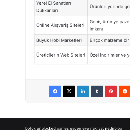
Yerel El Sanatları
Ürünleri yerinde g
Dükkanları
Geniş ürün yelpaze
Online Alışveriş Siteleri
imkanı
Büyük Hobi Marketleri
Birçok malzeme bir a
Üreticilerin Web Siteleri
Özel indirimler ve y
Facebook
X
LinkedIn
Tumblr
Pintere
botox
unblocked games
evden eve nakliyat
nedirblog