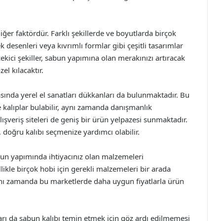
diğer faktördür. Farklı şekillerde ve boyutlarda birçok
desenleri veya kıvrımlı formlar gibi çeşitli tasarımlar
 çekici şekiller, sabun yapımına olan merakınızı artıracak
el kılacaktır.
asında yerel el sanatları dükkanları da bulunmaktadır. Bu
e kalıplar bulabilir, aynı zamanda danışmanlık
alışveriş siteleri de geniş bir ürün yelpazesi sunmaktadır.
 doğru kalıbı seçmenize yardımcı olabilir.
un yapımında ihtiyacınız olan malzemeleri
likle birçok hobi için gerekli malzemeleri bir arada
nı zamanda bu marketlerde daha uygun fiyatlarla ürün
arı da sabun kalıbı temin etmek için göz ardı edilmemesi