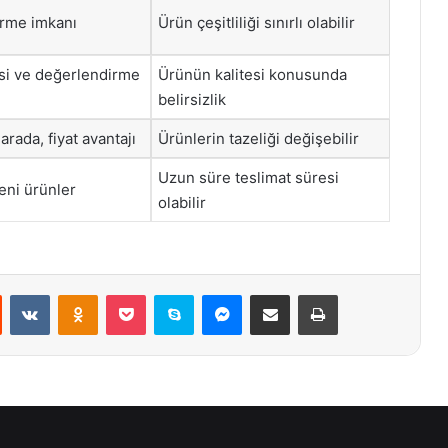
örme imkanı
Ürün çeşitliliği sınırlı olabilir
si ve değerlendirme
Ürünün kalitesi konusunda
belirsizlik
rada, fiyat avantajı
Ürünlerin tazeliği değişebilir
Uzun süre teslimat süresi
eni ürünler
olabilir
st
Reddit
VKontakte
Odnoklassniki
Pocket
Skype
Messenger
E-Posta ile paylaş
Yazdır