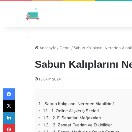
Anasayfa
/
Genel
/
Sabun Kalıplarını Nereden Alabil
Sabun Kalıplarını N
18 Ekim 2024
Facebook
X
Sabun Kalıplarını Nereden Alabilirim?
1. Online Alışveriş Siteleri
LinkedIn
2. El Sanatları Mağazaları
Pinterest
3. Zanaat Fuarları ve Etkinlikler
4. Sosyal Medya ve Online Gruplar