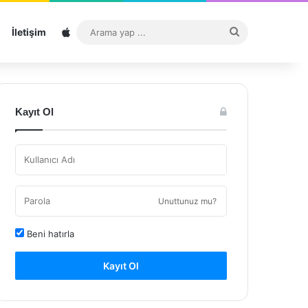
Sitemap
Arama
İletişim
yap
...
Kayıt Ol
Unuttunuz mu?
Beni hatırla
Kayıt Ol