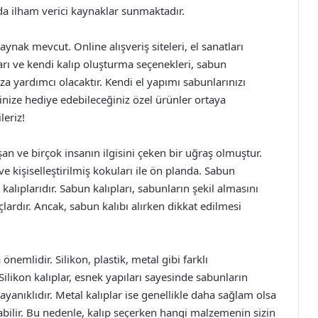
da ilham verici kaynaklar sunmaktadır.
ynak mevcut. Online alışveriş siteleri, el sanatları
arı ve kendi kalıp oluşturma seçenekleri, sabun
a yardımcı olacaktır. Kendi el yapımı sabunlarınızı
inize hediye edebileceğiniz özel ürünler ortaya
leriz!
an ve birçok insanın ilgisini çeken bir uğraş olmuştur.
e kişiselleştirilmiş kokuları ile ön planda. Sabun
alıplarıdır. Sabun kalıpları, sabunların şekil almasını
ardır. Ancak, sabun kalıbı alırken dikkat edilmesi
nemlidir. Silikon, plastik, metal gibi farklı
likon kalıplar, esnek yapıları sayesinde sabunların
ayanıklıdır. Metal kalıplar ise genellikle daha sağlam olsa
rabilir. Bu nedenle, kalıp seçerken hangi malzemenin sizin