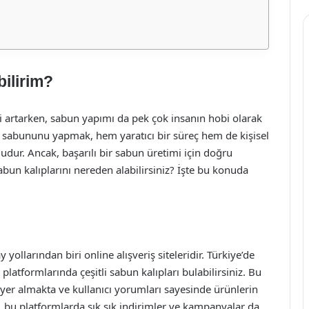
ilirim?
gi artarken, sabun yapımı da pek çok insanın hobi olarak
di sabununu yapmak, hem yaratıcı bir süreç hem de kişisel
ludur. Ancak, başarılı bir sabun üretimi için doğru
abun kalıplarını nereden alabilirsiniz? İşte bu konuda
llarından biri online alışveriş siteleridir. Türkiye’de
latformlarında çeşitli sabun kalıpları bulabilirsiniz. Bu
ar yer almakta ve kullanıcı yorumları sayesinde ürünlerin
ca, bu platformlarda sık sık indirimler ve kampanyalar da