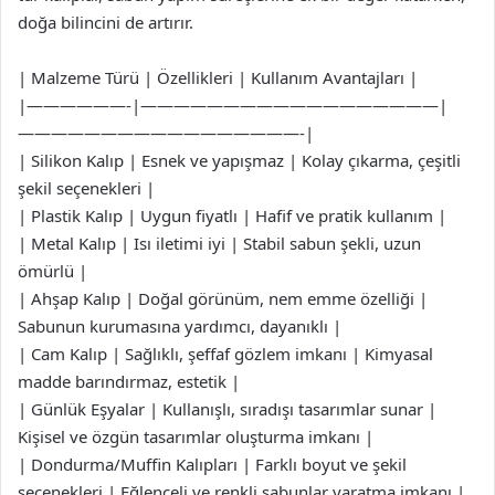
doğa bilincini de artırır.
| Malzeme Türü | Özellikleri | Kullanım Avantajları |
|——————-|——————————————————|
—————————————————-|
| Silikon Kalıp | Esnek ve yapışmaz | Kolay çıkarma, çeşitli
şekil seçenekleri |
| Plastik Kalıp | Uygun fiyatlı | Hafif ve pratik kullanım |
| Metal Kalıp | Isı iletimi iyi | Stabil sabun şekli, uzun
ömürlü |
| Ahşap Kalıp | Doğal görünüm, nem emme özelliği |
Sabunun kurumasına yardımcı, dayanıklı |
| Cam Kalıp | Sağlıklı, şeffaf gözlem imkanı | Kimyasal
madde barındırmaz, estetik |
| Günlük Eşyalar | Kullanışlı, sıradışı tasarımlar sunar |
Kişisel ve özgün tasarımlar oluşturma imkanı |
| Dondurma/Muffin Kalıpları | Farklı boyut ve şekil
seçenekleri | Eğlenceli ve renkli sabunlar yaratma imkanı |