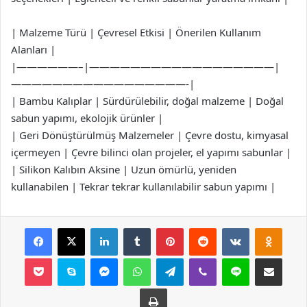
| Malzeme Türü | Çevresel Etkisi | Önerilen Kullanım
Alanları |
|——————–|——————————————————|
—————————————————-|
| Bambu Kalıplar | Sürdürülebilir, doğal malzeme | Doğal
sabun yapımı, ekolojik ürünler |
| Geri Dönüştürülmüş Malzemeler | Çevre dostu, kimyasal
içermeyen | Çevre bilinci olan projeler, el yapımı sabunlar |
| Silikon Kalıbın Aksine | Uzun ömürlü, yeniden
kullanabilen | Tekrar tekrar kullanılabilir sabun yapımı |
Facebook
X
LinkedIn
Tumblr
Pinterest
Reddit
VKontakte
Odnok
Pocket
Skype
Messenger
WhatsApp
Telegram
Viber
Line
E-Posta ile payla
Yazdır