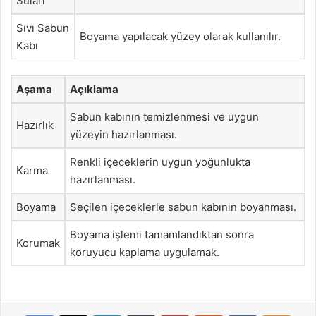
Suları
Sıvı Sabun
Boyama yapılacak yüzey olarak kullanılır.
Kabı
Aşama
Açıklama
Sabun kabının temizlenmesi ve uygun
Hazırlık
yüzeyin hazırlanması.
Renkli içeceklerin uygun yoğunlukta
Karma
hazırlanması.
Boyama
Seçilen içeceklerle sabun kabının boyanması.
Boyama işlemi tamamlandıktan sonra
Korumak
koruyucu kaplama uygulamak.
Facebook
X
LinkedIn
Tumblr
Pinterest
Reddit
VKontakte
Odnok