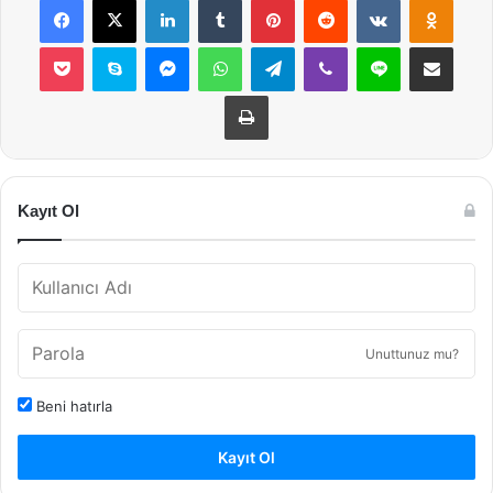
Pocket
Skype
Messenger
WhatsApp
Telegram
Viber
Line
E-Posta ile payla
Yazdır
Kayıt Ol
Unuttunuz mu?
Beni hatırla
Kayıt Ol